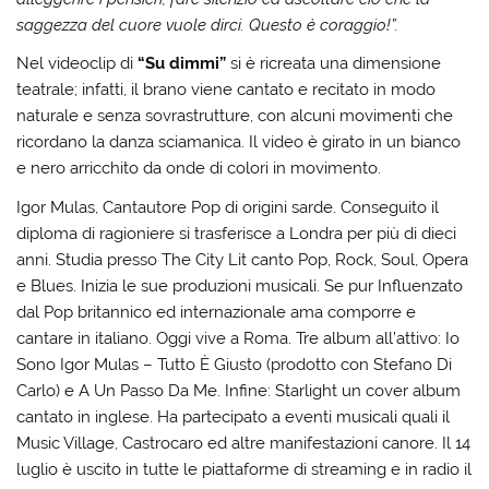
saggezza del cuore vuole dirci. Questo è coraggio!”.
Nel videoclip di
“Su dimmi”
si è ricreata una dimensione
teatrale; infatti, il brano viene cantato e recitato in modo
naturale e senza sovrastrutture, con alcuni movimenti che
ricordano la danza sciamanica. Il video è girato in un bianco
e nero arricchito da onde di colori in movimento.
Igor Mulas, Cantautore Pop di origini sarde. Conseguito il
diploma di ragioniere si trasferisce a Londra per più di dieci
anni. Studia presso The City Lit canto Pop, Rock, Soul, Opera
e Blues. Inizia le sue produzioni musicali. Se pur Influenzato
dal Pop britannico ed internazionale ama comporre e
cantare in italiano. Oggi vive a Roma. Tre album all’attivo: Io
Sono Igor Mulas – Tutto È Giusto (prodotto con Stefano Di
Carlo) e A Un Passo Da Me. Infine: Starlight un cover album
cantato in inglese. Ha partecipato a eventi musicali quali il
Music Village, Castrocaro ed altre manifestazioni canore. Il 14
luglio è uscito in tutte le piattaforme di streaming e in radio il