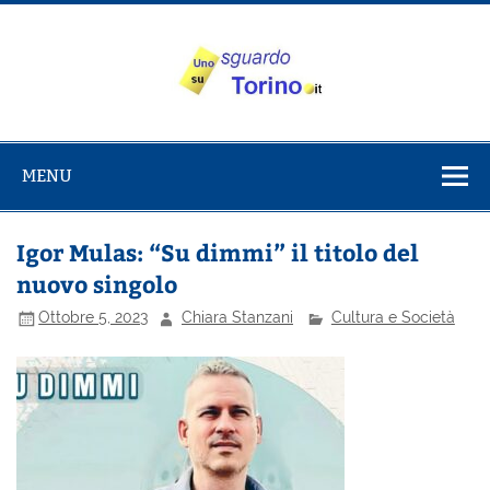
Salta
al
contenuto
Uno sguardo
Alla scoperta di Torino e del Piemonte
su Torino
MENU
Igor Mulas: “Su dimmi” il titolo del
nuovo singolo
Ottobre 5, 2023
Chiara Stanzani
Cultura e Società