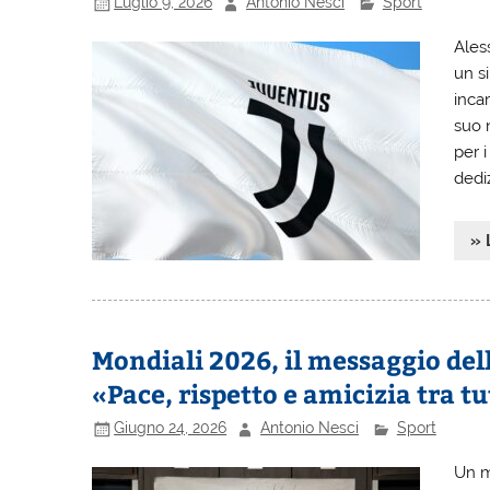
Luglio 9, 2026
Antonio Nesci
Sport
Ales
un s
incar
suo 
per i
dedi
» 
Mondiali 2026, il messaggio dell
«Pace, rispetto e amicizia tra tu
Giugno 24, 2026
Antonio Nesci
Sport
Un m