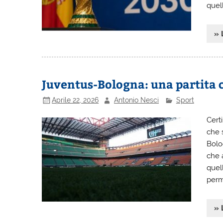
quel
» 
Juventus-Bologna: una partita c
Aprile 22, 2026
Antonio Nesci
Sport
Cert
che 
Bolo
che 
quel
perm
» 