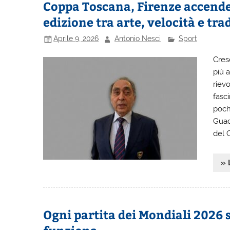
Coppa Toscana, Firenze accende i
edizione tra arte, velocità e tra
Aprile 9, 2026
Antonio Nesci
Sport
Cres
più 
rievo
fasc
pochi
Guad
del 
» 
Ogni partita dei Mondiali 2026 