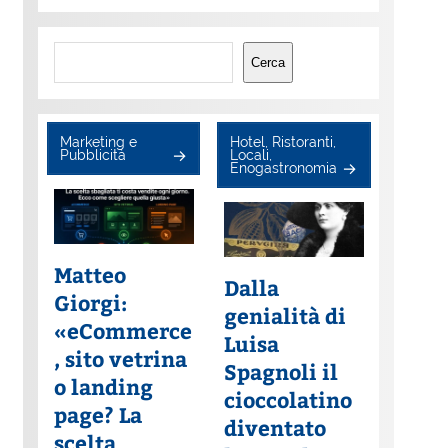
Cerca
Cerca
Marketing e
Hotel, Ristoranti,
Pubblicità
Locali,
Enogastronomia
Matteo
Dalla
Giorgi:
genialità di
«eCommerce
Luisa
, sito vetrina
Spagnoli il
o landing
cioccolatino
page? La
diventato
scelta