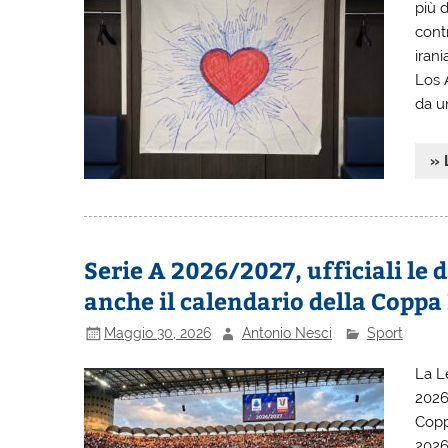
più d
contr
irani
Los 
da u
» 
Serie A 2026/2027, ufficiali le d
anche il calendario della Coppa 
Maggio 30, 2026
Antonio Nesci
Sport
La Le
2026
Copp
2026