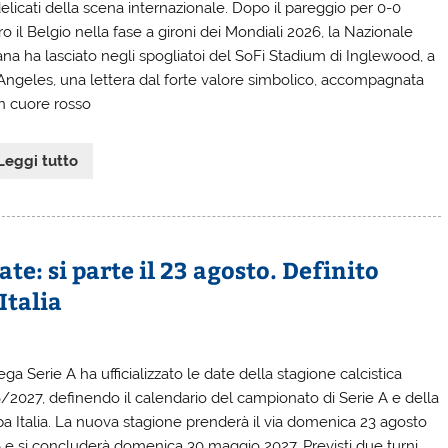
elicati della scena internazionale. Dopo il pareggio per 0-0
o il Belgio nella fase a gironi dei Mondiali 2026, la Nazionale
ana ha lasciato negli spogliatoi del SoFi Stadium di Inglewood, a
Angeles, una lettera dal forte valore simbolico, accompagnata
n cuore rosso
Leggi tutto
ate: si parte il 23 agosto. Definito
Italia
ga Serie A ha ufficializzato le date della stagione calcistica
/2027, definendo il calendario del campionato di Serie A e della
a Italia. La nuova stagione prenderà il via domenica 23 agosto
 e si concluderà domenica 30 maggio 2027. Previsti due turni