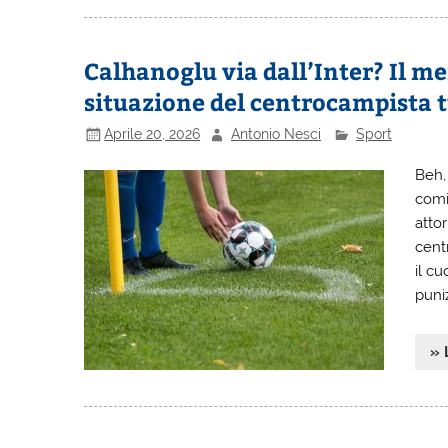
Calhanoglu via dall’Inter? Il mer
situazione del centrocampista 
Aprile 20, 2026
Antonio Nesci
Sport
Beh,
comi
atto
cent
il cu
puni
» 