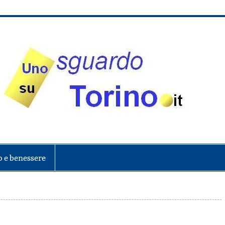
onte
o e benessere