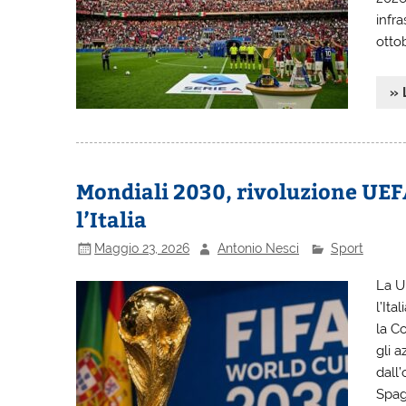
infr
otto
» 
Mondiali 2030, rivoluzione UEF
l’Italia
Maggio 23, 2026
Antonio Nesci
Sport
La U
l’It
la C
gli 
dall
Spag