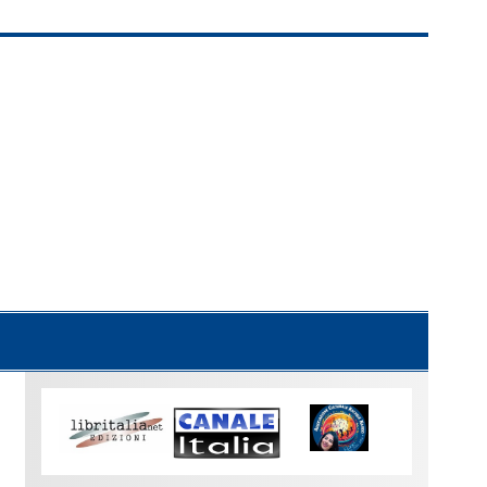
Uno
sguardo
su
Torino