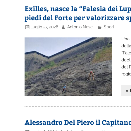
Exilles, nasce la “Falesia dei L
piedi del Forte per valorizzare s
Luglio 27, 2026
Antonio Nesci
Sport
Una 
della
“Fale
degl
del 
regi
» 
Alessandro Del Piero il Capitan