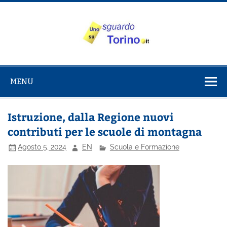
Salta
al
contenuto
Uno sguardo
Alla scoperta di Torino e del Piemonte
su Torino
MENU
Istruzione, dalla Regione nuovi
contributi per le scuole di montagna
Agosto 5, 2024
EN
Scuola e Formazione