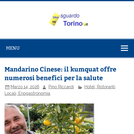
Salta
al
contenuto
Uno sguardo
Alla scoperta di Torino e del Piemonte
su Torino
MENU
Mandarino Cinese: il kumquat offre
numerosi benefici per la salute
Marzo 14, 2026
Pino Riccardi
Hotel, Ristoranti,
Locali, Enogastronomia