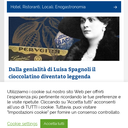
Hotel, Ristoranti, Locali, Enogastronomia
Dalla genialità di Luisa Spagnoli il
cioccolatino diventato leggenda
Un nome che profuma di eleganza e innovazione: Luisa
Utilizziamo i cookie sul nostro sito Web per offrirti
Spagnoli. È lei la donna che, con intuito e coraggio, ha
l'esperienza più pertinente ricordando le tue preferenze e
scritto una pagina indimenticabile della
le visite ripetute. Cliccando su "Accetta tutti" acconsenti
all'uso di TUTTI i cookie. Tuttavia, puoi visitare
"Impostazioni cookie" per fornire un consenso controllato.
Cookie settings
Accetta tutti