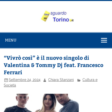
Salta
al
contenuto
Uno sguardo
Alla scoperta di Torino e del Piemonte
su Torino
MENU
“Vivrò così” è il nuovo singolo di
Valentina & Tommy Dj feat. Francesco
Ferrari
Settembre 24, 2024
Chiara Stanzani
Cultura e
Società