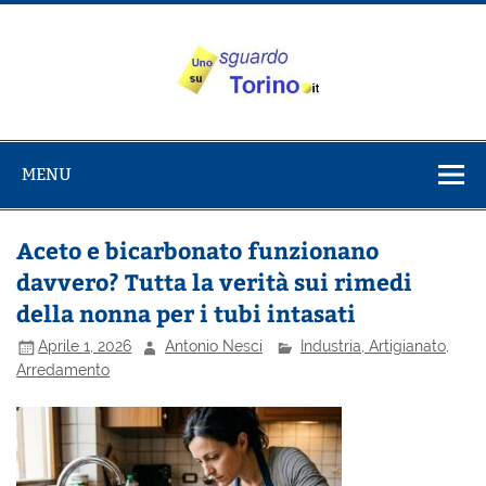
Salta
al
contenuto
Uno sguardo
Alla scoperta di Torino e del Piemonte
su Torino
MENU
Aceto e bicarbonato funzionano
davvero? Tutta la verità sui rimedi
della nonna per i tubi intasati
Aprile 1, 2026
Antonio Nesci
Industria, Artigianato,
Arredamento