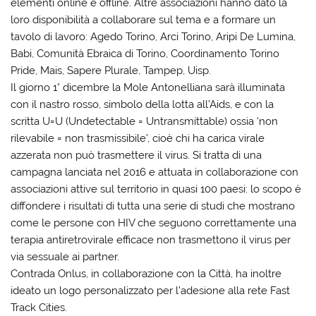
elementi online e offline. Altre associazioni hanno dato la
loro disponibilità a collaborare sul tema e a formare un
tavolo di lavoro: Agedo Torino, Arci Torino, Aripi De Lumina,
Babi, Comunità Ebraica di Torino, Coordinamento Torino
Pride, Mais, Sapere Plurale, Tampep, Uisp.
Il giorno 1° dicembre la Mole Antonelliana sarà illuminata
con il nastro rosso, simbolo della lotta all’Aids, e con la
scritta U=U (Undetectable = Untransmittable) ossia ‘non
rilevabile = non trasmissibile’, cioè chi ha carica virale
azzerata non può trasmettere il virus. Si tratta di una
campagna lanciata nel 2016 e attuata in collaborazione con
associazioni attive sul territorio in quasi 100 paesi: lo scopo è
diffondere i risultati di tutta una serie di studi che mostrano
come le persone con HIV che seguono correttamente una
terapia antiretrovirale efficace non trasmettono il virus per
via sessuale ai partner.
Contrada Onlus, in collaborazione con la Città, ha inoltre
ideato un logo personalizzato per l’adesione alla rete Fast
Track Cities.