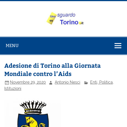
Salta
al
contenuto
Uno sguardo
Alla scoperta di Torino e del Piemonte
su Torino
MENU
Adesione di Torino alla Giornata
Mondiale contro l’Aids
Novembre 29, 2020
Antonio Nesci
Enti, Politica,
Istituzioni