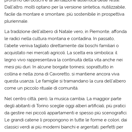
profumo dei boschi e la sensazione autentica delle feste.
Dall’altro, molti optano per la versione sintetica, riutilizzabile,
facile da montare e smontare, più sostenibile in prospettiva
pluriennale.
La tradizione dell’albero di Natale vero, in Piemonte, affonda
le radici nella cultura montana e contadina. In passato,
l’abete veniva tagliato direttamente dai boschi familiari o
acquistato nei mercati agricoli. La scelta era simbolica: il
legno vivo rappresentava la continuità della vita anche nei
mesi più duri. In alcune borgate torinesi, soprattutto in
collina e nella zona di Cavoretto, si mantiene ancora viva
questa usanza. Le famiglie si tramandano la cura dell’albero
come un piccolo rituale di comunità.
Nel centro città, però, la musica cambia. La maggior parte
degli abitanti di Torino sceglie oggi alberi artificiali, più pratici
da gestire nei piccoli appartamenti e spesso più scenografici.
Le grandi catene li propongono in tutte le forme e colori, dai
classici verdi ai più moderni bianchi e argentati, perfetti per