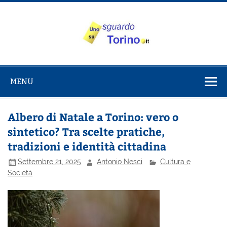
Salta
al
contenuto
Uno sguardo
Alla scoperta di Torino e del Piemonte
su Torino
MENU
Albero di Natale a Torino: vero o
sintetico? Tra scelte pratiche,
tradizioni e identità cittadina
Settembre 21, 2025
Antonio Nesci
Cultura e
Società