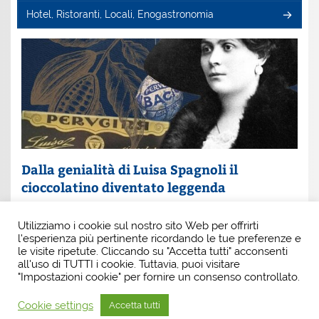
Hotel, Ristoranti, Locali, Enogastronomia
Dalla genialità di Luisa Spagnoli il
cioccolatino diventato leggenda
Un nome che profuma di eleganza e innovazione: Luisa
Utilizziamo i cookie sul nostro sito Web per offrirti
Spagnoli. È lei la donna che, con intuito e coraggio, ha
l'esperienza più pertinente ricordando le tue preferenze e
scritto una pagina indimenticabile della
le visite ripetute. Cliccando su "Accetta tutti" acconsenti
all'uso di TUTTI i cookie. Tuttavia, puoi visitare
"Impostazioni cookie" per fornire un consenso controllato.
Cookie settings
Accetta tutti