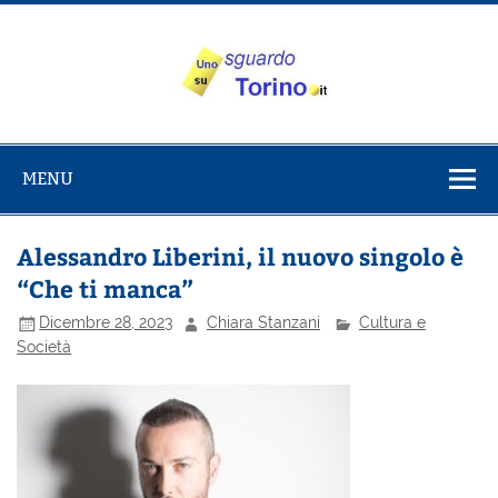
Salta
al
contenuto
Uno sguardo
Alla scoperta di Torino e del Piemonte
su Torino
MENU
Alessandro Liberini, il nuovo singolo è
“Che ti manca”
Dicembre 28, 2023
Chiara Stanzani
Cultura e
Società