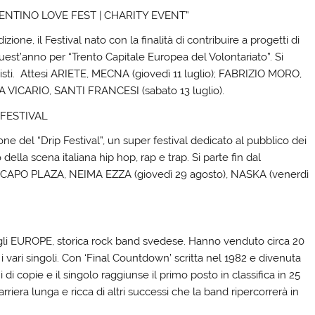
RENTINO LOVE FEST | CHARITY EVENT”
ione, il Festival nato con la finalità di contribuire a progetti di
est’anno per “Trento Capitale Europea del Volontariato”. Si
tisti. Attesi ARIETE, MECNA (giovedì 11 luglio); FABRIZIO MORO,
A VICARIO, SANTI FRANCESI (sabato 13 luglio).
 FESTIVAL
ne del “Drip Festival”, un super festival dedicato al pubblico dei
della scena italiana hip hop, rap e trap. Si parte fin dal
si: CAPO PLAZA, NEIMA EZZA (giovedì 29 agosto), NASKA (venerdì
gli EUROPE, storica rock band svedese. Hanno venduto circa 20
i vari singoli. Con ‘Final Countdown’ scritta nel 1982 e divenuta
di copie e il singolo raggiunse il primo posto in classifica in 25
rriera lunga e ricca di altri successi che la band ripercorrerà in