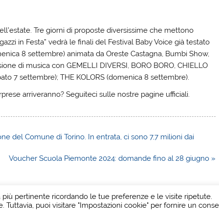
ll’estate. Tre giorni di proposte diversissime che mettono
gazzi in Festa” vedrà le finali del Festival Baby Voice già testato
omenica 8 settembre) animata da Oreste Castagna, Bumbi Show,
losione di musica con GEMELLI DIVERSI, BORO BORO, CHIELLO
bato 7 settembre); THE KOLORS (domenica 8 settembre).
prese arriveranno? Seguiteci sulle nostre pagine ufficiali.
ne del Comune di Torino. In entrata, ci sono 7,7 milioni dai
Voucher Scuola Piemonte 2024: domande fino al 28 giugno »
a più pertinente ricordando le tue preferenze e le visite ripetute.
e. Tuttavia, puoi visitare "Impostazioni cookie" per fornire un cons