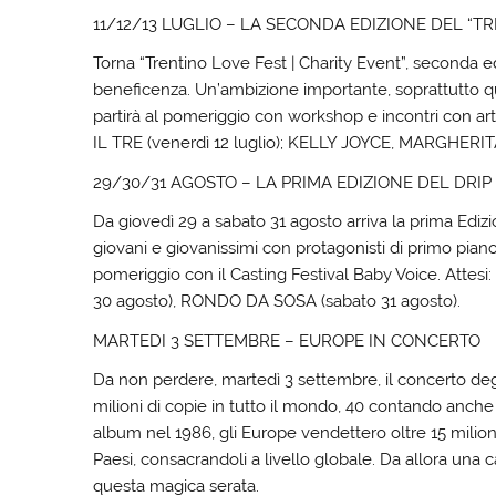
11/12/13 LUGLIO – LA SECONDA EDIZIONE DEL “T
Torna “Trentino Love Fest | Charity Event”, seconda ediz
beneficenza. Un’ambizione importante, soprattutto qu
partirà al pomeriggio con workshop e incontri con ar
IL TRE (venerdì 12 luglio); KELLY JOYCE, MARGHERIT
29/30/31 AGOSTO – LA PRIMA EDIZIONE DEL DRIP
Da giovedì 29 a sabato 31 agosto arriva la prima Edizio
giovani e giovanissimi con protagonisti di primo piano 
pomeriggio con il Casting Festival Baby Voice. Atte
30 agosto), RONDO DA SOSA (sabato 31 agosto).
MARTEDI 3 SETTEMBRE – EUROPE IN CONCERTO
Da non perdere, martedì 3 settembre, il concerto de
milioni di copie in tutto il mondo, 40 contando anche 
album nel 1986, gli Europe vendettero oltre 15 milioni 
Paesi, consacrandoli a livello globale. Da allora una ca
questa magica serata.