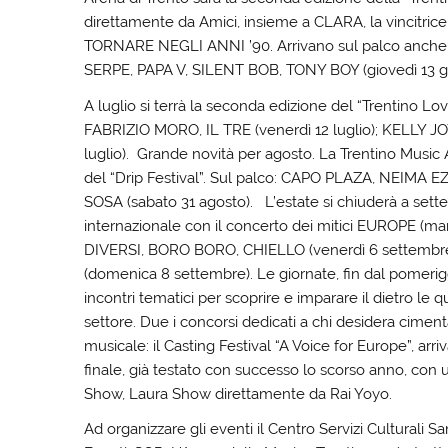
direttamente da Amici, insieme a CLARA, la vincitri
TORNARE NEGLI ANNI ’90. Arrivano sul palco anche
SERPE, PAPA V, SILENT BOB, TONY BOY (giovedì 13 g
A luglio si terrà la seconda edizione del “Trentino Lo
FABRIZIO MORO, IL TRE (venerdì 12 luglio); KELLY
luglio). Grande novità per agosto. La Trentino Music 
del “Drip Festival”. Sul palco: CAPO PLAZA, NEIMA 
SOSA (sabato 31 agosto). L’estate si chiuderà a set
internazionale con il concerto dei mitici EUROPE (ma
DIVERSI, BORO BORO, CHIELLO (venerdì 6 settembr
(domenica 8 settembre). Le giornate, fin dal pomerig
incontri tematici per scoprire e imparare il dietro le
settore. Due i concorsi dedicati a chi desidera ciment
musicale: il Casting Festival “A Voice for Europe”, arri
finale, già testato con successo lo scorso anno, con
Show, Laura Show direttamente da Rai Yoyo.
Ad organizzare gli eventi il Centro Servizi Culturali 