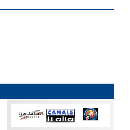
Uno
sguardo
su
Torino