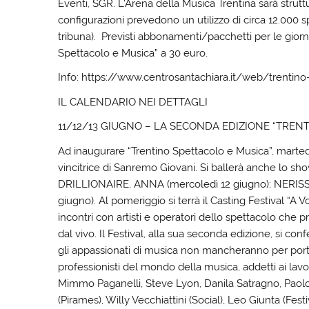
Eventi, SGR. L’Arena della Musica Trentina sarà strutt
configurazioni prevedono un utilizzo di circa 12.000 spet
tribuna). Previsti abbonamenti/pacchetti per le giornat
Spettacolo e Musica” a 30 euro.
Info: https://www.centrosantachiara.it/web/trentino
IL CALENDARIO NEI DETTAGLI
11/12/13 GIUGNO – LA SECONDA EDIZIONE “TREN
Ad inaugurare “Trentino Spettacolo e Musica”, marte
vincitrice di Sanremo Giovani. Si ballerà anche lo sh
DRILLIONAIRE, ANNA (mercoledì 12 giugno); NERISS
giugno). Al pomeriggio si terrà il Casting Festival “
incontri con artisti e operatori dello spettacolo che 
dal vivo. Il Festival, alla sua seconda edizione, si c
gli appassionati di musica non mancheranno per port
professionisti del mondo della musica, addetti ai lavori
Mimmo Paganelli, Steve Lyon, Danila Satragno, Paolo Va
(Pirames), Willy Vecchiattini (Social), Leo Giunta (Fes