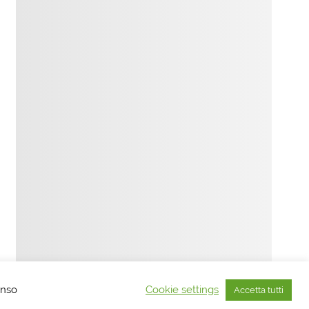
Tema WordPress: Smartline di ThemeZee.
enso
Cookie settings
Accetta tutti