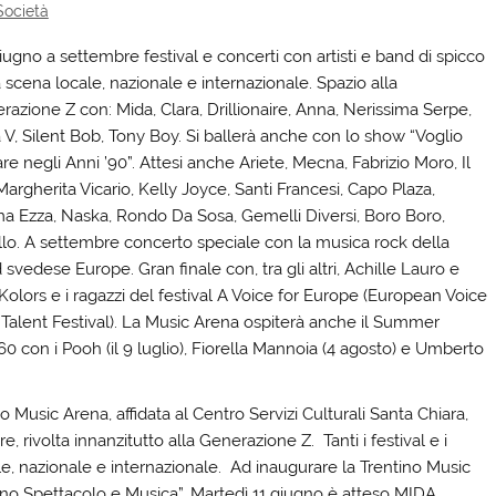
Società
iugno a settembre festival e concerti con artisti e band di spicco
 scena locale, nazionale e internazionale. Spazio alla
razione Z con: Mida, Clara, Drillionaire, Anna, Nerissima Serpe,
 V, Silent Bob, Tony Boy. Si ballerà anche con lo show “Voglio
re negli Anni ’90”. Attesi anche Ariete, Mecna, Fabrizio Moro, Il
Margherita Vicario, Kelly Joyce, Santi Francesi, Capo Plaza,
a Ezza, Naska, Rondo Da Sosa, Gemelli Diversi, Boro Boro,
llo. A settembre concerto speciale con la musica rock della
svedese Europe. Gran finale con, tra gli altri, Achille Lauro e
Kolors e i ragazzi del festival A Voice for Europe (European Voice
Talent Festival). La Music Arena ospiterà anche il Summer
0 con i Pooh (il 9 luglio), Fiorella Mannoia (4 agosto) e Umberto
o Music Arena, affidata al Centro Servizi Culturali Santa Chiara,
ivolta innanzitutto alla Generazione Z. Tanti i festival e i
ale, nazionale e internazionale. Ad inaugurare la Trentino Music
tino Spettacolo e Musica”. Martedì 11 giugno è atteso MIDA