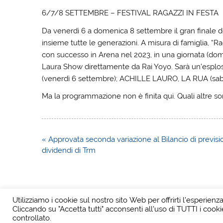
6/7/8 SETTEMBRE – FESTIVAL RAGAZZI IN FESTA
Da venerdì 6 a domenica 8 settembre il gran finale de
insieme tutte le generazioni. A misura di famiglia, “Ra
con successo in Arena nel 2023, in una giornata (d
Laura Show direttamente da Rai Yoyo. Sarà un’esp
(venerdì 6 settembre); ACHILLE LAURO, LA RUA (sa
Ma la programmazione non è finita qui. Quali altre sor
Navigazione
« Approvata seconda variazione al Bilancio di previsio
articoli
dividendi di Trm
Utilizziamo i cookie sul nostro sito Web per offrirti l'esperienz
Cliccando su "Accetta tutti" acconsenti all'uso di TUTTI i cooki
controllato.