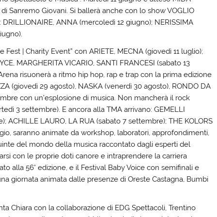
ce di Sanremo Giovani. Si ballerà anche con lo show VOGLIO
: DRILLIONAIRE, ANNA (mercoledì 12 giugno); NERISSIMA
iugno).
ve Fest | Charity Event” con ARIETE, MECNA (giovedì 11 luglio);
 JOYCE, MARGHERITA VICARIO, SANTI FRANCESI (sabato 13
Arena risuonerà a ritmo hip hop, rap e trap con la prima edizione
EZZA (giovedì 29 agosto), NASKA (venerdì 30 agosto), RONDO DA
tembre con un’esplosione di musica. Non mancherà il rock
rtedì 3 settembre). E ancora alla TMA arrivano: GEMELLI
e); ACHILLE LAURO, LA RUA (sabato 7 settembre); THE KOLORS
gio, saranno animate da workshop, laboratori, approfondimenti,
 quinte del mondo della musica raccontato dagli esperti del
arsi con le proprie doti canore e intraprendere la carriera
vato alla 56° edizione, e il Festival Baby Voice con semifinali e
 una giornata animata dalle presenze di Oreste Castagna, Bumbi
Santa Chiara con la collaborazione di EDG Spettacoli, Trentino