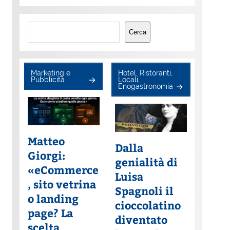
Cerca
Cerca
Marketing e
Hotel, Ristoranti,
Pubblicità
Locali,
Enogastronomia
Matteo
Dalla
Giorgi:
genialità di
«eCommerce
Luisa
, sito vetrina
Spagnoli il
o landing
cioccolatino
page? La
diventato
scelta