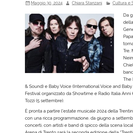
Maggio 30, 2024
Chiara Stanzani
Cultura e 
Da g
della
Gene
Papa
torna
Tre, 
Neim
Chie
band 
The 
& Sound) e Baby Voice (International Voice and Baby 
Festival organizzato da Showtime e Radio Italia Anni 6
Tozzi (5 settembre).
È pronta a partire l’estate musicale 2024 della Trentin
con una ricca programmazione, da giugno a settembre, r
concerti, con artisti e band di spicco della scena loc
Arena di Trento sarà la seconda edizione della “Tren