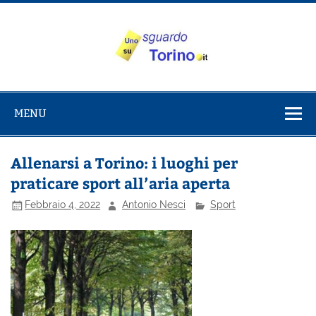
Salta
al
contenuto
Uno sguardo
Alla scoperta di Torino e del Piemonte
su Torino
MENU
Allenarsi a Torino: i luoghi per
praticare sport all’aria aperta
Febbraio 4, 2022
Antonio Nesci
Sport