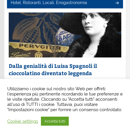
Hotel, Ristoranti, Locali, Enogastronomia
Dalla genialità di Luisa Spagnoli il
cioccolatino diventato leggenda
Un nome che profuma di eleganza e innovazione: Luisa
Utilizziamo i cookie sul nostro sito Web per offrirti
Spagnoli. È lei la donna che, con intuito e coraggio, ha
l'esperienza più pertinente ricordando le tue preferenze e
scritto una pagina indimenticabile della
le visite ripetute. Cliccando su "Accetta tutti" acconsenti
all'uso di TUTTI i cookie. Tuttavia, puoi visitare
"Impostazioni cookie" per fornire un consenso controllato.
Cookie settings
Accetta tutti
Tema WordPress: Smartline di ThemeZee.