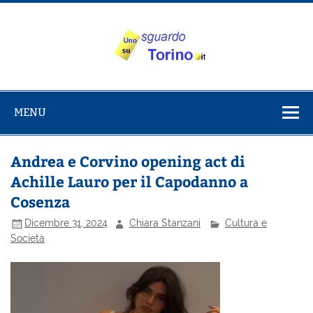
Salta
al
contenuto
Uno sguardo
Alla scoperta di Torino e del Piemonte
su Torino
MENU
Andrea e Corvino opening act di
Achille Lauro per il Capodanno a
Cosenza
Dicembre 31, 2024
Chiara Stanzani
Cultura e
Società