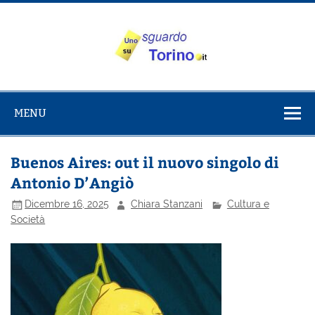
Salta
al
contenuto
Uno sguardo
Alla scoperta di Torino e del Piemonte
su Torino
MENU
Buenos Aires: out il nuovo singolo di
Antonio D’Angiò
Dicembre 16, 2025
Chiara Stanzani
Cultura e
Società