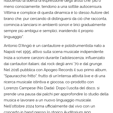
riducendo la libertà di espressione degli artisti che, più o
meno consciamente, tendono a una sottile autocensura.
Vittima e complice di questa dinamica è lo stesso Autore del
brano che, pur cercando di distinguersi da ciò che racconta,
comincia a lanciarsi in ambienti sonori e lirici gradualmente
sempre più ambigui e semplici, inaridendo il proprio
linguaggio”.
Antonio D’Angiò è un cantautore e polistrumentista nato a
Napoli nel 1995, attivo sulla scena musicale indipendente.
Inizia a scrivere canzoni durante l’adolescenza, influenzato
dai cantautori italiani, dal rock degli anni ’70 e dal grunge.
Nel 2016 pubblica con Apogeo Records il suo primo album,
“Spauracchio fritto”, frutto di un’intensa attività live e di una
ricerca musicale istintiva e giocosa, co-prodotto con
Lorenzo Campese (No Dada). Dopo l’uscita del disco, si
prende una pausa dai palchi per approfondire lo studio della
musica e lavorare a un nuovo linguaggio musicale.
Nell’ottobre 2024 torna ufficialmente dal vivo con un
concerto in band presso lo storico Auditorium 900,