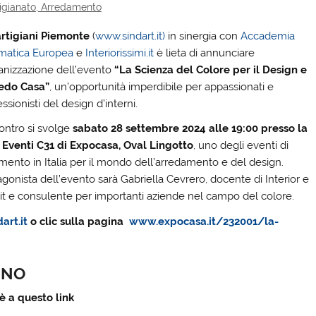
rtigianato, Arredamento
rtigiani Piemonte
(
www.sindart.it)
in sinergia con
Accademia
matica Europea
e
Interiorissimi.it
è lieta di annunciare
ganizzazione dell’evento
“La Scienza del Colore per il Design e
redo Casa”
, un’opportunità imperdibile per appassionati e
ssionisti del design d’interni.
ontro si svolge
sabato 28 settembre 2024 alle 19:00 presso la
 Eventi C31 di Expocasa, Oval Lingotto
, uno degli eventi di
rimento in Italia per il mondo dell’arredamento e del design.
agonista dell’evento sarà Gabriella Cevrero, docente di Interior e
imi.it e consulente per importanti aziende nel campo del colore.
art.it
o clic sulla pagina
www.expocasa.it/232001/la-
RINO
è a questo link