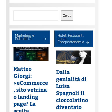
Cerca
Cerca
Marketing e
Hotel, Ristoranti,
Pubblicità
Locali,
Enogastronomia
Matteo
Dalla
Giorgi:
genialità di
«eCommerce
Luisa
, sito vetrina
Spagnoli il
o landing
cioccolatino
page? La
diventato
scelta