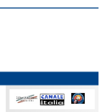
Uno
sguardo
su
Torino