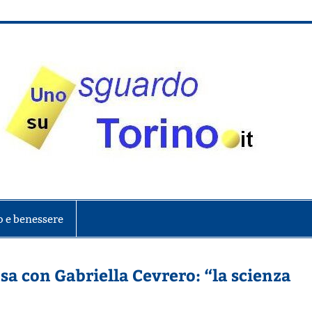
onte
o e benessere
a con Gabriella Cevrero: “la scienza