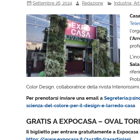
Settembre 26, 2024
Redazione
Industria, A
Casa
Tele
l’or
l’Ar
profe
L’inc
Sala
rife
Prot
Color Design, collaboratrice della rivista Interioriss
Per prenotarsi inviare una email a
Segreteria@sind
scienza-del-colore-per-il-design-e-larredo-casa
GRATIS A EXPOCASA – OVAL TO
Il biglietto per entrare gratuitamente a Expocasa 
https://www.expocasa.it/241389/casartigiani