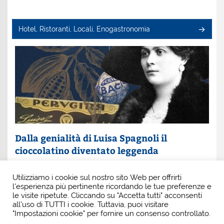
Hotel, Ristoranti, Locali, Enogastronomia
Dalla genialità di Luisa Spagnoli il
cioccolatino diventato leggenda
Un nome che profuma di eleganza e innovazione: Luisa
Utilizziamo i cookie sul nostro sito Web per offrirti
Spagnoli. È lei la donna che, con intuito e coraggio, ha
l'esperienza più pertinente ricordando le tue preferenze e
scritto una pagina indimenticabile della
le visite ripetute. Cliccando su "Accetta tutti" acconsenti
all'uso di TUTTI i cookie. Tuttavia, puoi visitare
"Impostazioni cookie" per fornire un consenso controllato.