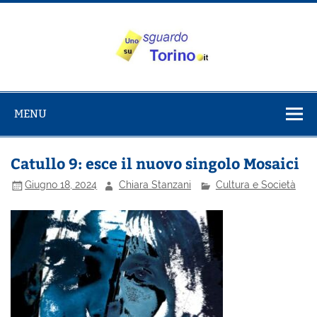
Salta
al
contenuto
Uno sguardo
Alla scoperta di Torino e del Piemonte
su Torino
MENU
Catullo 9: esce il nuovo singolo Mosaici
Giugno 18, 2024
Chiara Stanzani
Cultura e Società