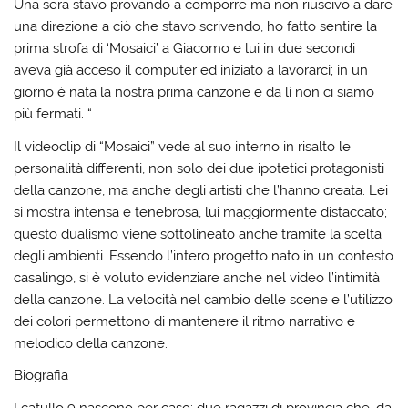
Una sera stavo provando a comporre ma non riuscivo a dare
una direzione a ciò che stavo scrivendo, ho fatto sentire la
prima strofa di ‘Mosaici’ a Giacomo e lui in due secondi
aveva già acceso il computer ed iniziato a lavorarci; in un
giorno è nata la nostra prima canzone e da lì non ci siamo
più fermati. “
Il videoclip di “Mosaici” vede al suo interno in risalto le
personalità differenti, non solo dei due ipotetici protagonisti
della canzone, ma anche degli artisti che l’hanno creata. Lei
si mostra intensa e tenebrosa, lui maggiormente distaccato;
questo dualismo viene sottolineato anche tramite la scelta
degli ambienti. Essendo l’intero progetto nato in un contesto
casalingo, si è voluto evidenziare anche nel video l’intimità
della canzone. La velocità nel cambio delle scene e l’utilizzo
dei colori permettono di mantenere il ritmo narrativo e
melodico della canzone.
Biografia
I catullo 9 nascono per caso: due ragazzi di provincia che, da