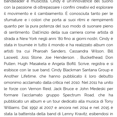
bandleader e musicista, Cindy è un’innovatrice del suono
con la passione di oltrepassare i confini creativi ed esplorare
il movimento e il cambiamento. È conosciuta tanto per le
sfumature e i colori che porta ai suoi ritmi e riempimenti
quanto per la pura potenza del suo modo di suonare pieno
di sentimento. Dall’inizio della sua carriera come artista di
strada a New York negli anni ’80 fino ai giorni nostri, Cindy è
stata in tournée in tutto il mondo e ha realizzato album con
artisti tra cui Pharoah Sanders, Cassandra Wilson, Bill
Laswell, Joss Stone, Joe Henderson. , Buckethead, Don
Pullen, Hugh Masakela e Angela Bofill. Scrive, registra e si
esibisce con le sue band, Cindy Blackman Santana Group e
Another Lifetime, che hanno pubblicato il loro debutto
omonimo acclamato dalla critica nel 2010. Nel 2011 ha unito
le forze con Vernon Reid, Jack Bruce e John Medeski per
formare l’acclamato gruppo Spectrum Road, che ha
pubblicato un album e un tour dedicato alla musica di Tony
Williams. Dal 1992 al 2007 e ancora nel 2014 e nel 2015 è
stata la batterista della band di Lenny Kravitz, esibendosi in