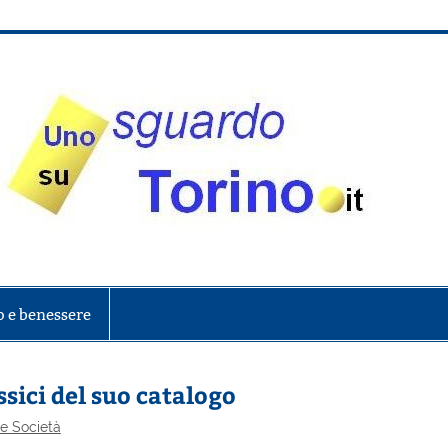
onte
o e benessere
sici del suo catalogo
 e Società