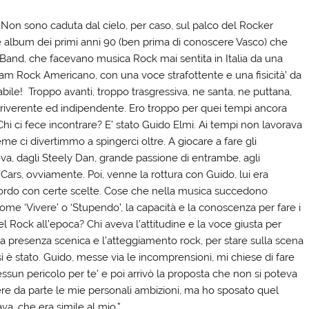
“Non sono caduta dal cielo, per caso, sul palco del Rocker
ue album dei primi anni 90 (ben prima di conoscere Vasco) che
and, che facevano musica Rock mai sentita in Italia da una
lam Rock Americano, con una voce strafottente e una fisicità’ da
bile! Troppo avanti, troppo trasgressiva, ne santa, ne puttana,
 irriverente ed indipendente. Ero troppo per quei tempi ancora
 Chi ci fece incontrare? E’ stato Guido Elmi. Ai tempi non lavorava
e ci divertimmo a spingerci oltre. A giocare a fare gli
va, dagli Steely Dan, grande passione di entrambe, agli
Cars, ovviamente. Poi, venne la rottura con Guido, lui era
ccordo con certe scelte. Cose che nella musica succedono
ome ‘Vivere’ o ‘Stupendo’, la capacità e la conoscenza per fare i
 Rock all’epoca? Chi aveva l’attitudine e la voce giusta per
la presenza scenica e l’atteggiamento rock, per stare sulla scena
osì è stato. Guido, messe via le incomprensioni, mi chiese di fare
Nessun pericolo per te’ e poi arrivò la proposta che non si poteva
tere da parte le mie personali ambizioni, ma ho sposato quel
a, che era simile al mio.”