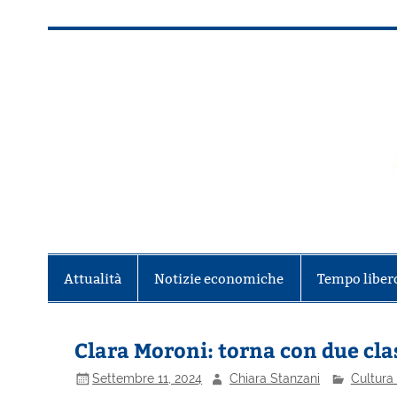
Salta
al
contenuto
Alla scoperta di Torino e del Piem
Attualità
Notizie economiche
Tempo liber
Clara Moroni: torna con due clas
Settembre 11, 2024
Chiara Stanzani
Cultura