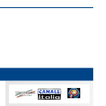
Uno
sguardo
su
Torino