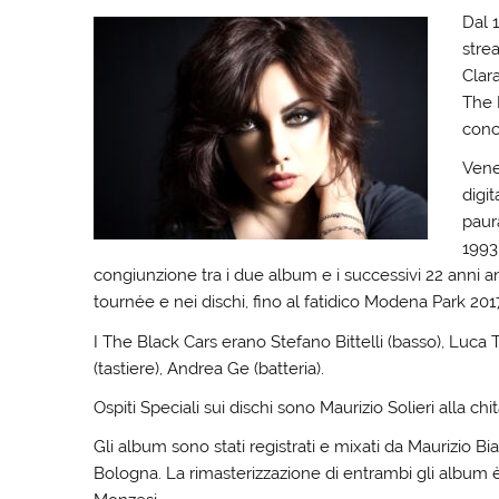
Dal 1
strea
Clar
The 
conc
Vene
digit
paura
1993
congiunzione tra i due album e i successivi 22 anni a
tournée e nei dischi, fino al fatidico Modena Park 201
I The Black Cars erano Stefano Bittelli (basso), Luca T
(tastiere), Andrea Ge (batteria).
Ospiti Speciali sui dischi sono Maurizio Solieri alla chi
Gli album sono stati registrati e mixati da Maurizio Bi
Bologna. La rimasterizzazione di entrambi gli album 