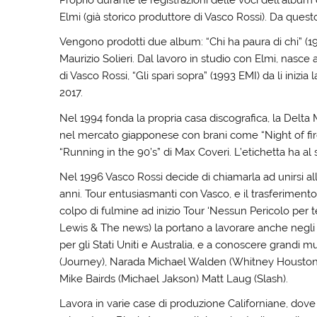
Elmi (già storico produttore di Vasco Rossi). Da quest
Vengono prodotti due album: “Chi ha paura di chi” (1
Maurizio Solieri. Dal lavoro in studio con Elmi, nasce 
di Vasco Rossi, “Gli spari sopra” (1993 EMI) da li inizia
2017.
Nel 1994 fonda la propria casa discografica, la Delta 
nel mercato giapponese con brani come “Night of fi
“Running in the 90’s” di Max Coveri. L’etichetta ha al su
Nel 1996 Vasco Rossi decide di chiamarla ad unirsi all
anni. Tour entusiasmanti con Vasco, e il trasferimento 
colpo di fulmine ad inizio Tour ‘Nessun Pericolo per te
Lewis & The news) la portano a lavorare anche negli 
per gli Stati Uniti e Australia, e a conoscere grandi 
(Journey), Narada Michael Walden (Whitney Houston)
Mike Bairds (Michael Jakson) Matt Laug (Slash).
Lavora in varie case di produzione Californiane, dove i