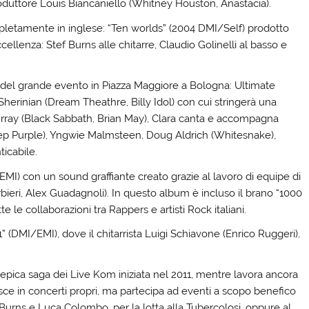
roduttore Louis Biancaniello (Whitney Houston, Anastacia).
completamente in inglese: “Ten worlds” (2004 DMI/Self) prodotto
lenza: Stef Burns alle chitarre, Claudio Golinelli al basso e
del grande evento in Piazza Maggiore a Bologna: Ultimate
Sherinian (Dream Theathre, Billy Idol) con cui stringerà una
rray (Black Sabbath, Brian May), Clara canta e accompagna
 Purple), Yngwie Malmsteen, Doug Aldrich (Whitesnake),
icabile.
I) con un sound graffiante creato grazie al lavoro di equipe di
arbieri, Alex Guadagnoli). In questo album è incluso il brano “1000
 le collaborazioni tra Rappers e artisti Rock italiani.
 (DMI/EMI), dove il chitarrista Luigi Schiavone (Enrico Ruggeri),
epica saga dei Live Kom iniziata nel 2011, mentre lavora ancora
sce in concerti propri, ma partecipa ad eventi a scopo benefico
Burns e Luca Colombo, per la lotta alla Tubercolosi, oppure al