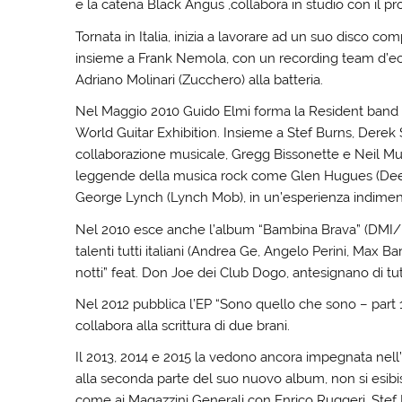
e la catena Black Angus ,collabora in studio con il p
Tornata in Italia, inizia a lavorare ad un suo disco 
insieme a Frank Nemola, con un recording team d’eccel
Adriano Molinari (Zucchero) alla batteria.
Nel Maggio 2010 Guido Elmi forma la Resident band 
World Guitar Exhibition. Insieme a Stef Burns, Derek 
collaborazione musicale, Gregg Bissonette e Neil Mu
leggende della musica rock come Glen Hugues (Deep
George Lynch (Lynch Mob), in un’esperienza indiment
Nel 2010 esce anche l’album “Bambina Brava” (DMI/EM
talenti tutti italiani (Andrea Ge, Angelo Perini, Max B
notti” feat. Don Joe dei Club Dogo, antesignano di tutte
Nel 2012 pubblica l’EP “Sono quello che sono – part 1”
collabora alla scrittura di due brani.
Il 2013, 2014 e 2015 la vedono ancora impegnata nell’
alla seconda parte del suo nuovo album, non si esibi
come ai Magazzini Generali con Enrico Ruggeri, Stef 