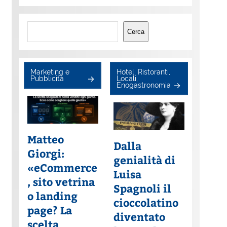
Cerca
Cerca
Marketing e
Hotel, Ristoranti,
Pubblicità
Locali,
Enogastronomia
Matteo
Dalla
Giorgi:
genialità di
«eCommerce
Luisa
, sito vetrina
Spagnoli il
o landing
cioccolatino
page? La
diventato
scelta