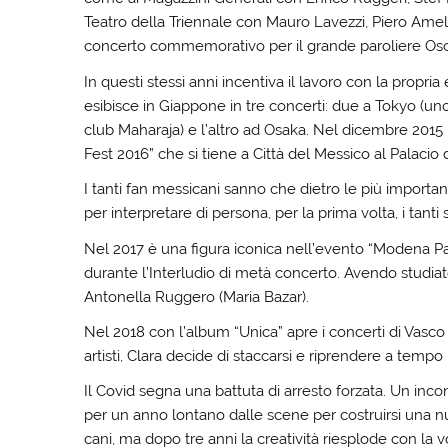
Teatro della Triennale con Mauro Lavezzi, Piero Ameli, 
concerto commemorativo per il grande paroliere Os
In questi stessi anni incentiva il lavoro con la propria 
esibisce in Giappone in tre concerti: due a Tokyo (un
club Maharaja) e l’altro ad Osaka. Nel dicembre 2015 r
Fest 2016” che si tiene a Città del Messico al Palacio
I tanti fan messicani sanno che dietro le più important
per interpretare di persona, per la prima volta, i tanti
Nel 2017 è una figura iconica nell’evento “Modena Par
durante l’Interludio di metà concerto. Avendo studiat
Antonella Ruggero (Maria Bazar).
Nel 2018 con l’album “Unica” apre i concerti di Vasco 
artisti, Clara decide di staccarsi e riprendere a tempo 
Il Covid segna una battuta di arresto forzata. Un inco
per un anno lontano dalle scene per costruirsi una 
cani, ma dopo tre anni la creatività riesplode con la v