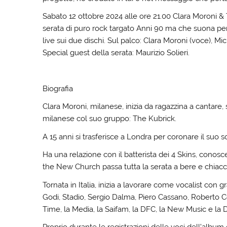
Sabato 12 ottobre 2024 alle ore 21.00 Clara Moroni &
serata di puro rock targato Anni 90 ma che suona per
live sui due dischi. Sul palco: Clara Moroni (voce), Mic
Special guest della serata: Maurizio Solieri.
Biografia
Clara Moroni, milanese, inizia da ragazzina a cantare,
milanese col suo gruppo: The Kubrick.
A 15 anni si trasferisce a Londra per coronare il suo
Ha una relazione con il batterista dei 4 Skins, conos
the New Church passa tutta la serata a bere e chiacch
Tornata in Italia, inizia a lavorare come vocalist con 
Godi, Stadio, Sergio Dalma, Piero Cassano, Roberto 
Time, la Media, la Saifam, la DFC, la New Music e la 
Proprio durante le registrazioni delle voci dell’album 