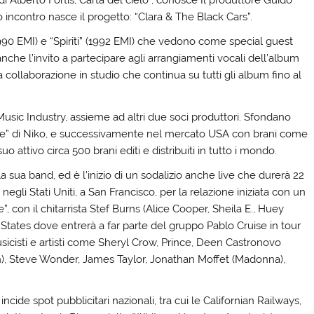
o incontro nasce il progetto: “Clara & The Black Cars”.
990 EMI) e “Spiriti” (1992 EMI) che vedono come special guest
anche l’invito a partecipare agli arrangiamenti vocali dell’album
 la collaborazione in studio che continua su tutti gli album fino al
Music Industry, assieme ad altri due soci produttori. Sfondano
re” di Niko, e successivamente nel mercato USA con brani come
o attivo circa 500 brani editi e distribuiti in tutto i mondo.
a sua band, ed è l’inizio di un sodalizio anche live che durerà 22
negli Stati Uniti, a San Francisco, per la relazione iniziata con un
”, con il chitarrista Stef Burns (Alice Cooper, Sheila E., Huey
States dove entrerà a far parte del gruppo Pablo Cruise in tour
musicisti e artisti come Sheryl Crow, Prince, Deen Castronovo
, Steve Wonder, James Taylor, Jonathan Moffet (Madonna),
ncide spot pubblicitari nazionali, tra cui le Californian Railways,