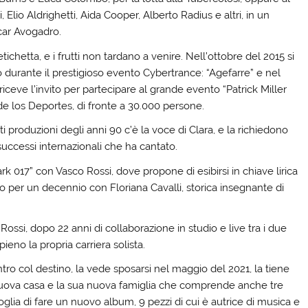
Elio Aldrighetti, Aida Cooper, Alberto Radius e altri, in un
car Avogadro.
etichetta, e i frutti non tardano a venire. Nell’ottobre del 2015 si
o durante il prestigioso evento Cybertrance: “Agefarre” e nel
iceve l’invito per partecipare al grande evento “Patrick Miller
 de los Deportes, di fronte a 30.000 persone.
i produzioni degli anni 90 c’è la voce di Clara, e la richiedono
 successi internazionali che ha cantato.
k 017” con Vasco Rossi, dove propone di esibirsi in chiave lirica
o per un decennio con Floriana Cavalli, storica insegnante di
Rossi, dopo 22 anni di collaborazione in studio e live tra i due
pieno la propria carriera solista.
ntro col destino, la vede sposarsi nel maggio del 2021, la tiene
nuova casa e la sua nuova famiglia che comprende anche tre
oglia di fare un nuovo album, 9 pezzi di cui è autrice di musica e