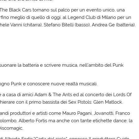
 The Black Cars tornano sul palco per un evento unico, una
fino meglio di quello di oggi, al Legend Club di Milano per un
hele Vanni (chitarra), Stefano Bitelli (basso), Andrea Ge (batteria).
 suonare la batteria e scrivere musica, nell’ambito del Punk
 sogno Punk e conoscere nuove realtà musicali.
ce a casa di amici Adam & The Ants ed al concerto dei Lords Of
ierare con il primo bassista dei Sex Pistols: Glen Matlock.
grandi produttori e artisti come Mauro Pagani, Jovanotti, Franco
Colombo, Alberto Fortis ma anche con tante etichette dance: la
Discomagic.
di Alberto Fortis,“Carta del cielo”, conosce Il produttore Guido