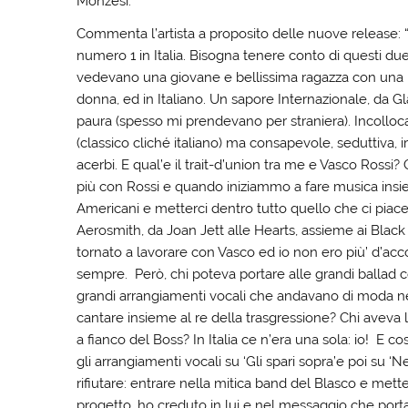
Monzesi.
Commenta l’artista a proposito delle nuove release: 
numero 1 in Italia. Bisogna tenere conto di questi d
vedevano una giovane e bellissima ragazza con una B
donna, ed in Italiano. Un sapore Internazionale, da G
paura (spesso mi prendevano per straniera). Incolloca
(classico cliché italiano) ma consapevole, seduttiva,
acerbi. E qual’e il trait-d’union tra me e Vasco Rossi?
più con Rossi e quando iniziammo a fare musica insiem
Americani e metterci dentro tutto quello che ci piace
Aerosmith, da Joan Jett alle Hearts, assieme ai Black 
tornato a lavorare con Vasco ed io non ero più’ d’a
sempre. Però, chi poteva portare alle grandi ballad c
grandi arrangiamenti vocali che andavano di moda nel
cantare insieme al re della trasgressione? Chi aveva 
a fianco del Boss? In Italia ce n’era una sola: io! E c
gli arrangiamenti vocali su ‘Gli spari sopra’e poi su ‘
rifiutare: entrare nella mitica band del Blasco e met
progetto, ho creduto in lui e nel messaggio che portav