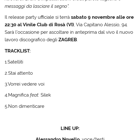
messaggi da lasciare il segno”.
Il release party ufficiale si terrà
sabato 9 novembre alle ore
22:30 al Vinile Club di Rosà (VI)
, Via Capitano Alessio, 94.
Sarà l’occasione per ascoltare in anteprima dal vivo il nuovo
lavoro discografico degli
ZAGREB
.
TRACKLIST:
1.Satelliti
2.Stai attento
3.Vorrei vedere voi
4.Magnifica
feat.
Silek
5.Non dimenticare
LINE UP:
Alessandro Novello
, voce/testi