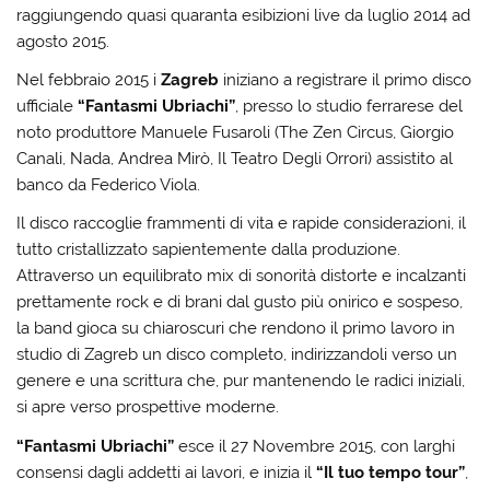
raggiungendo quasi quaranta esibizioni live da luglio 2014 ad
agosto 2015.
Nel febbraio 2015 i
Zagreb
iniziano a registrare il primo disco
ufficiale
“Fantasmi Ubriachi”
, presso lo studio ferrarese del
noto produttore Manuele Fusaroli (The Zen Circus, Giorgio
Canali, Nada, Andrea Mirò, Il Teatro Degli Orrori) assistito al
banco da Federico Viola.
Il disco raccoglie frammenti di vita e rapide considerazioni, il
tutto cristallizzato sapientemente dalla produzione.
Attraverso un equilibrato mix di sonorità distorte e incalzanti
prettamente rock e di brani dal gusto più onirico e sospeso,
la band gioca su chiaroscuri che rendono il primo lavoro in
studio di Zagreb un disco completo, indirizzandoli verso un
genere e una scrittura che, pur mantenendo le radici iniziali,
si apre verso prospettive moderne.
“Fantasmi Ubriachi”
esce il 27 Novembre 2015, con larghi
consensi dagli addetti ai lavori, e inizia il
“Il tuo tempo tour”
,