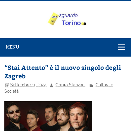
Salta
al
contenuto
Uno sguardo
Alla scoperta di Torino e del Piemonte
su Torino
MENU
“Stai Attento” è il nuovo singolo degli
Zagreb
Settembre 11, 2024
Chiara Stanzani
Cultura e
Società