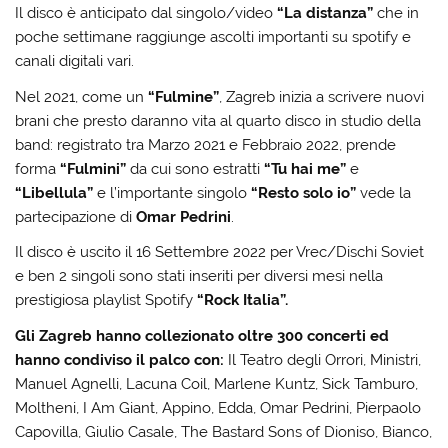
Il disco è anticipato dal singolo/video
“La distanza”
che in
poche settimane raggiunge ascolti importanti su spotify e
canali digitali vari.
Nel 2021, come un
“Fulmine”
, Zagreb inizia a scrivere nuovi
brani che presto daranno vita al quarto disco in studio della
band: registrato tra Marzo 2021 e Febbraio 2022, prende
forma
“Fulmini”
da cui sono estratti
“Tu hai me”
e
“Libellula”
e l’importante singolo
“Resto solo io”
vede la
partecipazione di
Omar Pedrini
.
Il disco è uscito il 16 Settembre 2022 per Vrec/Dischi Soviet
e ben 2 singoli sono stati inseriti per diversi mesi nella
prestigiosa playlist Spotify
“Rock Italia”.
Gli Zagreb hanno collezionato oltre 300 concerti ed
hanno condiviso il palco con:
Il Teatro degli Orrori, Ministri,
Manuel Agnelli, Lacuna Coil, Marlene Kuntz, Sick Tamburo,
Moltheni, I Am Giant, Appino, Edda, Omar Pedrini, Pierpaolo
Capovilla, Giulio Casale, The Bastard Sons of Dioniso, Bianco,