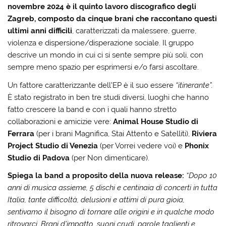
novembre 2024 è il quinto lavoro discografico degli
Zagreb, composto da cinque brani che raccontano questi
ultimi anni difficili
, caratterizzati da malessere, guerre,
violenza e dispersione/disperazione sociale. Il gruppo
descrive un mondo in cui ci si sente sempre più soli, con
sempre meno spazio per esprimersi e/o farsi ascoltare.
Un fattore caratterizzante dell’EP è il suo essere
“itinerante”.
È stato registrato in ben tre studi diversi, luoghi che hanno
fatto crescere la band e con i quali hanno stretto
collaborazioni e amicizie vere:
Animal House Studio di
Ferrara
(per i brani Magnifica, Stai Attento e Satelliti),
Riviera
Project Studio di Venezia
(per Vorrei vedere voi) e
Phonix
Studio di Padova
(per Non dimenticare).
Spiega la band a proposito della nuova release:
“Dopo 10
anni di musica assieme, 5 dischi e centinaia di concerti in tutta
Italia, tante difficoltà, delusioni e attimi di pura gioia,
sentivamo il bisogno di tornare alle origini e in qualche modo
ritrovarci. Brani d’impatto, suoni crudi, parole taglienti e