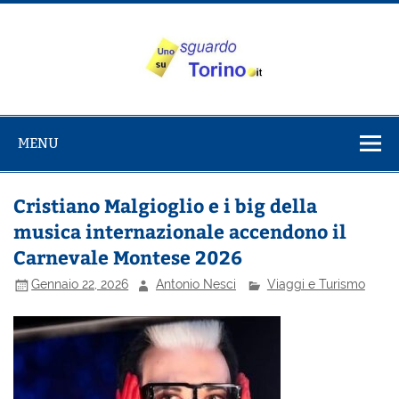
Salta
al
contenuto
Uno sguardo
Alla scoperta di Torino e del Piemonte
su Torino
MENU
Cristiano Malgioglio e i big della
musica internazionale accendono il
Carnevale Montese 2026
Gennaio 22, 2026
Antonio Nesci
Viaggi e Turismo