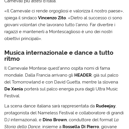
Carnevali più attesi d’Italia.
«Il Carnevale ci rende orgogliosi e valorizza il nostro paese»,
spiega il sindaco
Vincenzo Zito
. «Dietro al successo ci sono
giovani volontari che lavorano tutto l’anno. Far divertire i
ragazzi e mantenerli a Montescaglioso è uno dei nostri
obiettivi principali».
Musica internazionale e dance a tutto
ritmo
Il Carnevale Montese quest’anno ospita nomi di fama
mondiale. Dalla Francia arrivano gli
HEADER
, già sul palco
del Tomorrowland e con David Guetta, mentre la slovena
De Xenia
porterà sul palco energia pura dagli Ultra Music
Festival.
La scena dance italiana sarà rappresentata da
Rudeejay
,
protagonista del Nameless Festival e collaboratore di grandi
DJ internazionali, e
Dino Brown
, conduttore del format
La
Storia della Dance
, insieme a
Rossella Di Pierro
, giovane