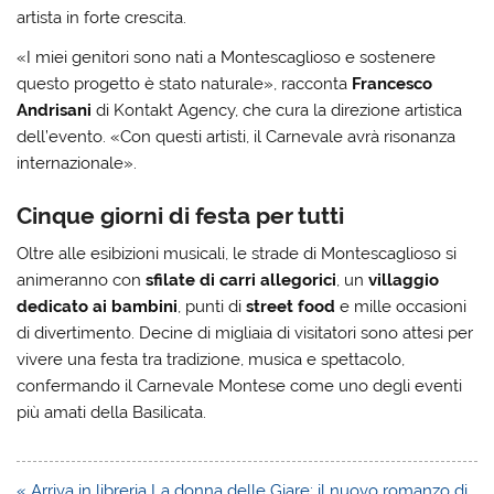
artista in forte crescita.
«I miei genitori sono nati a Montescaglioso e sostenere
questo progetto è stato naturale», racconta
Francesco
Andrisani
di Kontakt Agency, che cura la direzione artistica
dell’evento. «Con questi artisti, il Carnevale avrà risonanza
internazionale».
Cinque giorni di festa per tutti
Oltre alle esibizioni musicali, le strade di Montescaglioso si
animeranno con
sfilate di carri allegorici
, un
villaggio
dedicato ai bambini
, punti di
street food
e mille occasioni
di divertimento. Decine di migliaia di visitatori sono attesi per
vivere una festa tra tradizione, musica e spettacolo,
confermando il Carnevale Montese come uno degli eventi
più amati della Basilicata.
Navigazione
« Arriva in libreria La donna delle Giare: il nuovo romanzo di