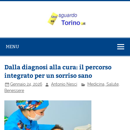
Salta
al
contenuto
Uno sguardo
Alla scoperta di Torino e del Piemonte
su Torino
MENU
Dalla diagnosi alla cura: il percorso
integrato per un sorriso sano
Gennaio 24, 2026
Antonio Nesci
Medicina, Salute,
Benessere