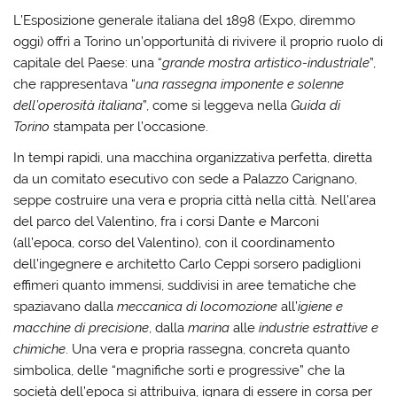
L’Esposizione generale italiana del 1898 (Expo, diremmo
oggi) offrì a Torino un’opportunità di rivivere il proprio ruolo di
capitale del Paese: una “
grande mostra artistico-industriale
”,
che rappresentava “
una rassegna imponente e solenne
dell’operosità italiana
”, come si leggeva nella
Guida di
Torino
stampata per l’occasione.
In tempi rapidi, una macchina organizzativa perfetta, diretta
da un comitato esecutivo con sede a Palazzo Carignano,
seppe costruire una vera e propria città nella città. Nell’area
del parco del Valentino, fra i corsi Dante e Marconi
(all’epoca, corso del Valentino), con il coordinamento
dell’ingegnere e architetto Carlo Ceppi sorsero padiglioni
effimeri quanto immensi, suddivisi in aree tematiche che
spaziavano dalla
meccanica di locomozione
all’
igiene e
macchine di precisione
, dalla
marina
alle
industrie estrattive e
chimiche
. Una vera e propria rassegna, concreta quanto
simbolica, delle “magnifiche sorti e progressive” che la
società dell’epoca si attribuiva, ignara di essere in corsa per