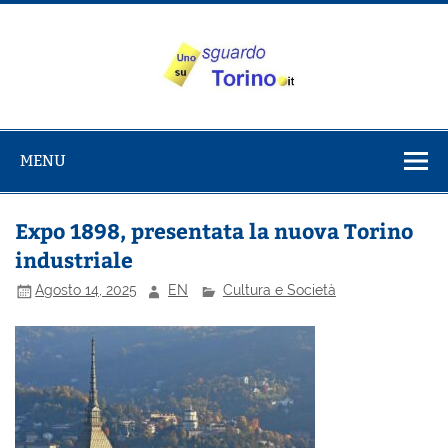
Salta
al
contenuto
Uno sguardo
Alla scoperta di Torino e del Piemonte
su Torino
MENU
Expo 1898, presentata la nuova Torino
industriale
Agosto 14, 2025
EN
Cultura e Società