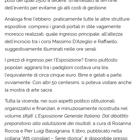
posti dei quali 2500 a sedere, smantellato al termine
dell’evento per evitarne gli alti costi di gestione.
Analoga fine l’ebbero praticamente tutte le altre strutture
espositive, compresi i grandi portali in stile vagamente
moresco realizzati, quale ingresso principale, all’altezza
dell’incrocio tra i corsi Massimo D’Azeglio e Raffaello,
suggestivamente illuminati nelle ore serali.
I prezzi di ingresso per l’Esposizione? Erano piuttosto
popolari: aggirarsi tra i padiglioni costava una lira,
l’equivalente di circa cinque euro. Birre e gelati a parte,
ovviamente. Con altri 50 centesimi, si poteva visitare anche
la mostra di arte sacra.
Tutta la vicenda, nei suoi aspetti politico istituzionali,
organizzativi e finanziari, è minuziosamente ricostruita nel
volume
1898. L’Esposizione Generale Italiana. Dal dibattito
preparatorio alla valutazione dei risultati,
a cura di Rosanna
Roccia e Pier Luigi Bassignana. Il libro, pubblicato nella
collana “Atti consiliari – Serie storica”, è disponibile presso