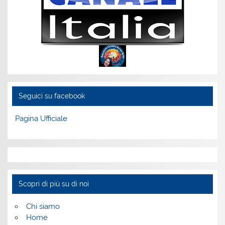
Seguici su facebook
Pagina Ufficiale
Scopri di più su di noi
Chi siamo
Home