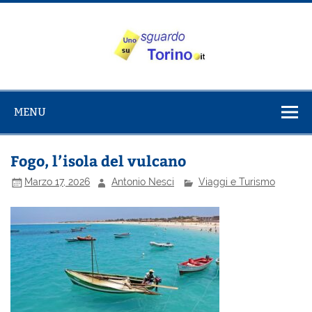
Salta
al
contenuto
Uno sguardo
Alla scoperta di Torino e del Piemonte
su Torino
MENU
Fogo, l’isola del vulcano
Marzo 17, 2026
Antonio Nesci
Viaggi e Turismo