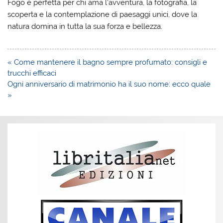
Fogo è perfetta per chi ama l’avventura, la fotografia, la
scoperta e la contemplazione di paesaggi unici, dove la
natura domina in tutta la sua forza e bellezza.
Navigazione
« Come mantenere il bagno sempre profumato: consigli e
articoli
trucchi efficaci
Ogni anniversario di matrimonio ha il suo nome: ecco quale
»