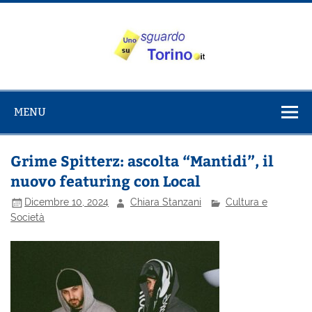
Salta
al
contenuto
Uno sguardo
Alla scoperta di Torino e del Piemonte
su Torino
MENU
Grime Spitterz: ascolta “Mantidi”, il
nuovo featuring con Local
Dicembre 10, 2024
Chiara Stanzani
Cultura e
Società