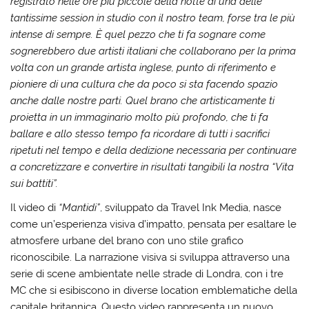
registrato nelle ore più piccole della notte di una delle
tantissime session in studio con il nostro team, forse tra le più
intense di sempre. È quel pezzo che ti fa sognare come
sognerebbero due artisti italiani che collaborano per la prima
volta con un grande artista inglese, punto di riferimento e
pioniere di una cultura che da poco si sta facendo spazio
anche dalle nostre parti. Quel brano che artisticamente ti
proietta in un immaginario molto più profondo, che ti fa
ballare e allo stesso tempo fa ricordare di tutti i sacrifici
ripetuti nel tempo e della dedizione necessaria per continuare
a concretizzare e convertire in risultati tangibili la nostra “Vita
sui battiti”
.
Il video di
“Mantidi”
, sviluppato da Travel Ink Media, nasce
come un’esperienza visiva d’impatto, pensata per esaltare le
atmosfere urbane del brano con uno stile grafico
riconoscibile. La narrazione visiva si sviluppa attraverso una
serie di scene ambientate nelle strade di Londra, con i tre
MC che si esibiscono in diverse location emblematiche della
capitale britannica. Questo video rappresenta un nuovo