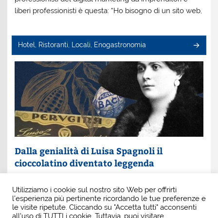
liberi professionisti è questa: “Ho bisogno di un sito web,
Hotel, Ristoranti, Locali, Enogastronomia
Dalla genialità di Luisa Spagnoli il
cioccolatino diventato leggenda
Un nome che profuma di eleganza e innovazione: Luisa
Utilizziamo i cookie sul nostro sito Web per offrirti
Spagnoli. È lei la donna che, con intuito e coraggio, ha
l'esperienza più pertinente ricordando le tue preferenze e
scritto una pagina indimenticabile della
le visite ripetute. Cliccando su "Accetta tutti" acconsenti
all'uso di TUTTI i cookie. Tuttavia, puoi visitare