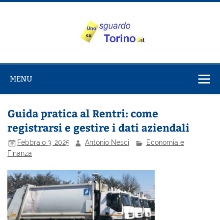
Salta
al
contenuto
Uno sguardo
Alla scoperta di Torino e del Piemonte
su Torino
MENU
Guida pratica al Rentri: come
registrarsi e gestire i dati aziendali
Febbraio 3, 2025
Antonio Nesci
Economia e
Finanza