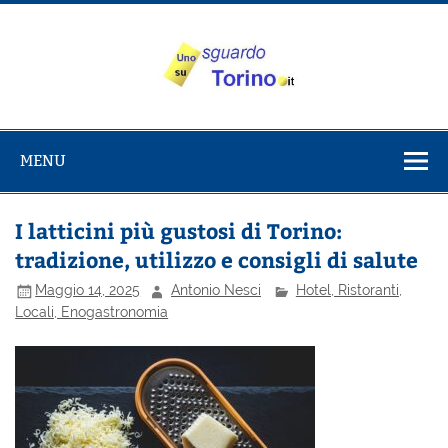
Salta
al
contenuto
Uno sguardo
Alla scoperta di Torino e del Piemonte
su Torino
MENU
I latticini più gustosi di Torino:
tradizione, utilizzo e consigli di salute
Maggio 14, 2025
Antonio Nesci
Hotel, Ristoranti,
Locali, Enogastronomia