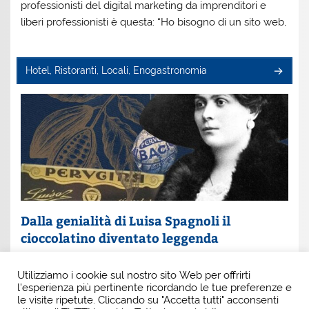
professionisti del digital marketing da imprenditori e
liberi professionisti è questa: “Ho bisogno di un sito web,
Hotel, Ristoranti, Locali, Enogastronomia
Dalla genialità di Luisa Spagnoli il
cioccolatino diventato leggenda
Un nome che profuma di eleganza e innovazione: Luisa
Utilizziamo i cookie sul nostro sito Web per offrirti
Spagnoli. È lei la donna che, con intuito e coraggio, ha
l'esperienza più pertinente ricordando le tue preferenze e
scritto una pagina indimenticabile della
le visite ripetute. Cliccando su "Accetta tutti" acconsenti