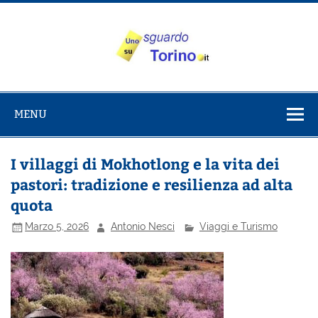
Salta
al
contenuto
Uno sguardo
Alla scoperta di Torino e del Piemonte
su Torino
MENU
I villaggi di Mokhotlong e la vita dei
pastori: tradizione e resilienza ad alta
quota
Marzo 5, 2026
Antonio Nesci
Viaggi e Turismo