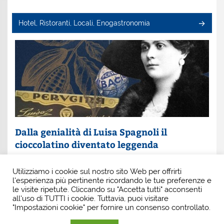
Hotel, Ristoranti, Locali, Enogastronomia
Dalla genialità di Luisa Spagnoli il
cioccolatino diventato leggenda
Un nome che profuma di eleganza e innovazione: Luisa
Utilizziamo i cookie sul nostro sito Web per offrirti
Spagnoli. È lei la donna che, con intuito e coraggio, ha
l'esperienza più pertinente ricordando le tue preferenze e
scritto una pagina indimenticabile della
le visite ripetute. Cliccando su "Accetta tutti" acconsenti
all'uso di TUTTI i cookie. Tuttavia, puoi visitare
"Impostazioni cookie" per fornire un consenso controllato.