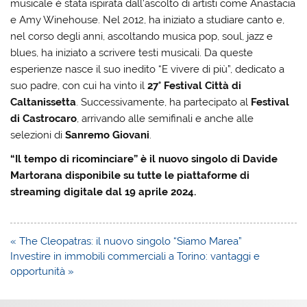
musicale è stata ispirata dall’ascolto di artisti come Anastacia
e Amy Winehouse. Nel 2012, ha iniziato a studiare canto e,
nel corso degli anni, ascoltando musica pop, soul, jazz e
blues, ha iniziato a scrivere testi musicali. Da queste
esperienze nasce il suo inedito “E vivere di più”, dedicato a
suo padre, con cui ha vinto il
27° Festival Città di
Caltanissetta
. Successivamente, ha partecipato al
Festival
di Castrocaro
, arrivando alle semifinali e anche alle
selezioni di
Sanremo Giovani
.
“Il tempo di ricominciare” è il nuovo singolo di Davide
Martorana disponibile su tutte le piattaforme di
streaming digitale dal 19 aprile 2024.
Navigazione
« The Cleopatras: il nuovo singolo “Siamo Marea”
articoli
Investire in immobili commerciali a Torino: vantaggi e
opportunità »