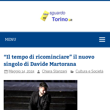
Salta
al
contenuto
Uno sguardo
Alla scoperta di Torino e del Piemonte
su Torino
MENU
“Il tempo di ricominciare” il nuovo
singolo di Davide Martorana
Maggio 14, 2024
Chiara Stanzani
Cultura e Società