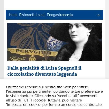
Hotel, Ristoranti, Locali, Enogastronomia
Dalla genialità di Luisa Spagnoli il
cioccolatino diventato leggenda
Un nome che profuma di eleganza e innovazione: Luisa
Utilizziamo i cookie sul nostro sito Web per offrirti
Spagnoli. È lei la donna che, con intuito e coraggio, ha
l'esperienza più pertinente ricordando le tue preferenze e
scritto una pagina indimenticabile della
le visite ripetute. Cliccando su "Accetta tutti" acconsenti
all'uso di TUTTI i cookie. Tuttavia, puoi visitare
"Impostazioni cookie" per fornire un consenso controllato.