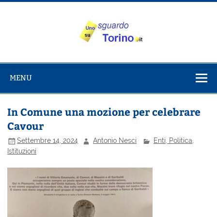
Salta
al
contenuto
Uno sguardo
Alla scoperta di Torino e del Piemonte
su Torino
MENU
In Comune una mozione per celebrare
Cavour
Settembre 14, 2024
Antonio Nesci
Enti, Politica,
Istituzioni