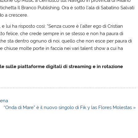
razione Up Music a Cernusco sul Naviglio in provincia di Milano
ichetta Il Branco Publishing. Ora è sotto l’ala di Sabatino Salvati
do a crescere.
 lui ha risposto così: “Senza cuore è l’alter ego di Cristian
olto felice, che crede sempre in se stesso e non ha paura di
 che sta dentro ognuno di noi, quello che non esce per paura di
te chiuse molte porte in faccia nei vari talent show a cui ha
le sulle piattaforme digitali di streaming e in rotazione
 Cena
“Onda di Mare” è il nuovo singolo di Fik y las Flores Molestas »