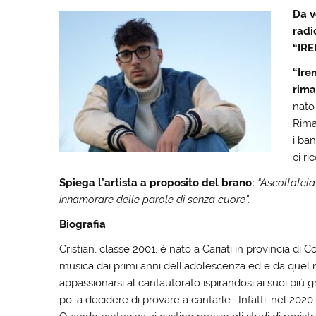
Da v
radi
“IRE
“Ire
rima
nato 
Rima
i ba
ci r
Spiega l’artista a proposito del brano:
“Ascoltatela
innamorare delle parole di senza cuore”.
Biografia
Cristian, classe 2001, è nato a Cariati in provincia d
musica dai primi anni dell’adolescenza ed è da quel
appassionarsi al cantautorato ispirandosi ai suoi più 
po’ a decidere di provare a cantarle. Infatti, nel 202