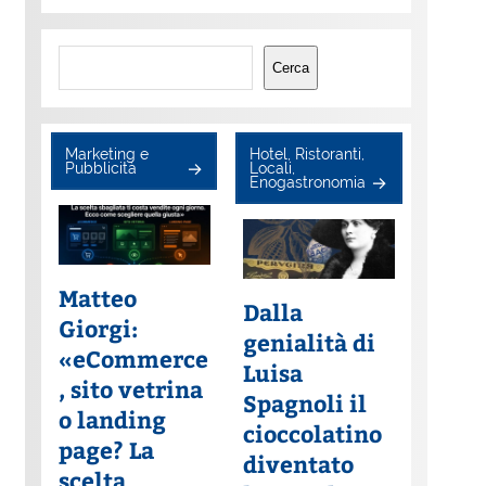
Cerca
Cerca
Marketing e
Hotel, Ristoranti,
Pubblicità
Locali,
Enogastronomia
Matteo
Dalla
Giorgi:
genialità di
«eCommerce
Luisa
, sito vetrina
Spagnoli il
o landing
cioccolatino
page? La
diventato
scelta