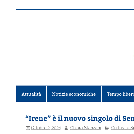
Salta
al
contenuto
Alla scoperta di Torino e del Piem
Attualità
Notizie economiche
Tempo liber
“Irene” è il nuovo singolo di S
Ottobre 2, 2024
Chiara Stanzani
Cultura e S