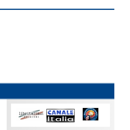
Uno
sguardo
su
Torino