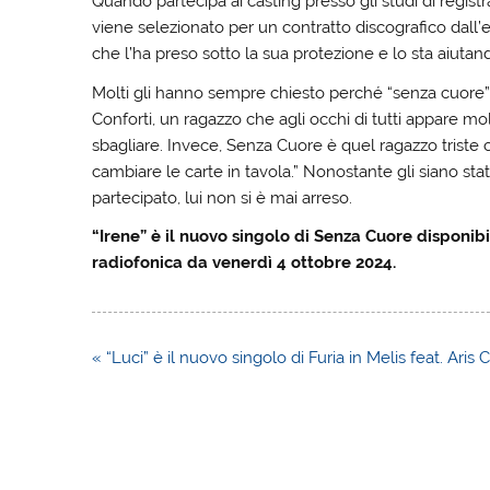
Quando partecipa ai casting presso gli studi di regist
viene selezionato per un contratto discografico dall’et
che l’ha preso sotto la sua protezione e lo sta aiutan
Molti gli hanno sempre chiesto perché “senza cuore”, e
Conforti, un ragazzo che agli occhi di tutti appare m
sbagliare. Invece, Senza Cuore è quel ragazzo triste
cambiare le carte in tavola.” Nonostante gli siano sta
partecipato, lui non si è mai arreso.
“Irene” è il nuovo singolo di Senza Cuore disponibi
radiofonica da venerdì 4 ottobre 2024.
Navigazione
« “Luci” è il nuovo singolo di Furia in Melis feat. Aris
articoli