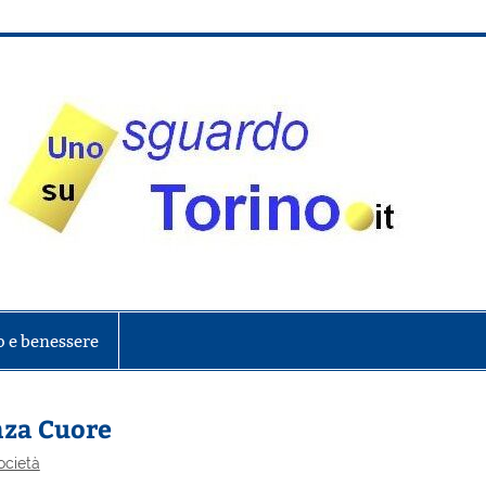
onte
o e benessere
enza Cuore
ocietà