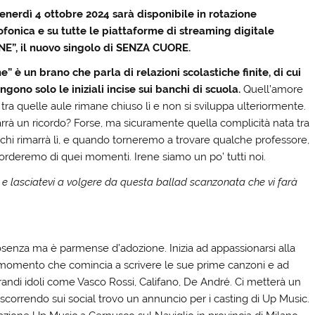
enerdì 4 ottobre 2024 sarà disponibile in rotazione
ofonica e su tutte le piattaforme di streaming digitale
NE”, il nuovo singolo di SENZA CUORE.
ne” è un brano che parla di relazioni scolastiche finite, di cui
ngono solo le iniziali incise sui banchi di scuola.
Quell’amore
tra quelle aule rimane chiuso lì e non si sviluppa ulteriormente.
rrà un ricordo? Forse, ma sicuramente quella complicità nata tra
nchi rimarrà lì, e quando torneremo a trovare qualche professore,
icorderemo di quei momenti. Irene siamo un po’ tutti noi.
 e lasciatevi a volgere da questa ballad scanzonata che vi farà
i Cosenza ma è parmense d’adozione. Inizia ad appassionarsi alla
 momento che comincia a scrivere le sue prime canzoni e ad
grandi idoli come Vasco Rossi, Califano, De André. Ci metterà un
0 scorrendo sui social trovo un annuncio per i casting di Up Music.