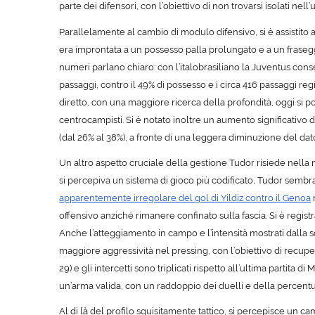
parte dei difensori, con l’obiettivo di non trovarsi isolati nell
Parallelamente al cambio di modulo difensivo, si è assistito
era improntata a un
possesso palla prolungato e a un fraseg
numeri parlano chiaro: con l’italobrasiliano la Juventus co
passaggi, contro il 49% di possesso e i circa 416 passaggi regi
diretto
, con una maggiore ricerca della profondità, oggi si po
centrocampisti. Si è notato inoltre un aumento significativo 
(dal 26% al 38%), a fronte di una leggera diminuzione del dato
Un altro aspetto cruciale della gestione Tudor risiede nella
si percepiva un sistema di gioco più codificato, Tudor sembra in
apparentemente irregolare del gol di Yildiz contro il Genoa
offensivo anziché rimanere confinato sulla fascia. Si è regi
Anche l’
atteggiamento in campo e l’intensità
mostrati dalla 
maggiore
aggressività nel pressing
, con l’obiettivo di recup
29) e gli intercetti sono triplicati rispetto all’ultima partita di M
un’arma valida, con un raddoppio dei duelli e della percentual
Al di là del profilo squisitamente tattico, si percepisce un
cam