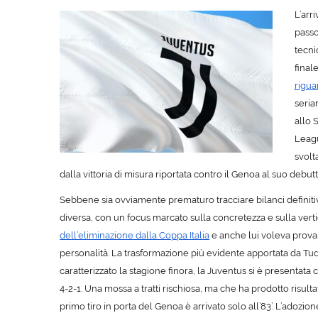
L’arri
passo
tecni
final
rigua
seria
allo 
Leagu
svolt
dalla vittoria di misura riportata contro il Genoa al suo debutt
Sebbene sia ovviamente prematuro tracciare bilanci definit
diversa, con un focus marcato sulla concretezza e sulla vertic
dell’eliminazione dalla Coppa Italia
e anche lui voleva provar
personalità. La trasformazione più evidente apportata da Tud
caratterizzato la stagione finora, la Juventus si è presentata 
4-2-1. Una mossa a tratti rischiosa, ma che ha prodotto risult
primo tiro in porta del Genoa è arrivato solo all’83’. L’adozio