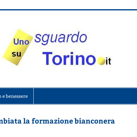
onte
o e benessere
cambiata la formazione bianconera