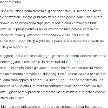
’uno contro uno.
 a una
rivoluzione nella filosofia di gioco offensiva
. La Juventus di Motta
gio orizzontale
, spesso giudicato sterile e con poche conclusioni a rete. I
nservava un possesso palla superiore al 60% e completava oltre 600
strati nella prima partita di Tudor. Attraverso un
gioco più verticale e
ssono sfruttare gli attaccanti come Vlahovic e le incursioni dei
dei
passaggi lunghi
(da 31 a 52) e della percentuale di
giocate in verticale
 dei passaggi riusciti.
maggiore libertà concessa ai singoli giocatori di talento
. Mentre con Motta
coraggiare la creatività e l’iniziativa individuale. L’
azione
ne è un esempio, con il giovane turco che ha potuto spaziare sul fronte
strato un aumento notevole dei
dribbling riusciti
, passati da 7.6 a 12 a partita.
squadra sono apparsi differenti. La Juventus di Tudor ha manifestato una
erare palla più in alto. Il numero di contrasti è quasi raddoppiato (da 15 a
otta. Il
gioco aereo
, precedentemente meno sfruttato, è tornato a essere
e di quelli vinti.
bio nella comunicazione e nell’approccio mentale
. Tudor ha mostrato