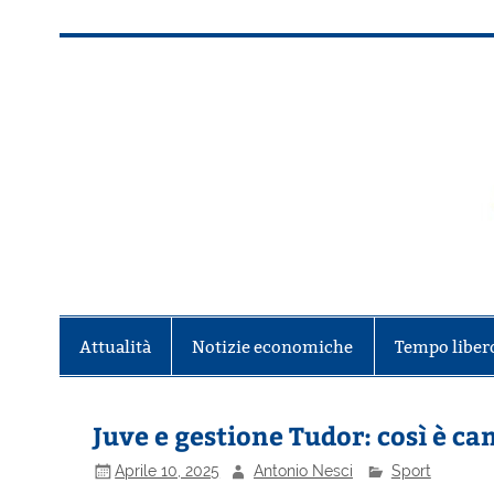
Salta
al
contenuto
Alla scoperta di Torino e del Piem
Attualità
Notizie economiche
Tempo liber
Juve e gestione Tudor: così è 
Aprile 10, 2025
Antonio Nesci
Sport