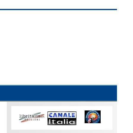
Uno
sguardo
su
Torino