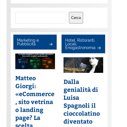
Cerca
Cerca
Marketing e
Hotel, Ristoranti,
Pubblicità
Locali,
Enogastronomia
Matteo
Dalla
Giorgi:
genialità di
«eCommerce
Luisa
, sito vetrina
Spagnoli il
o landing
cioccolatino
page? La
diventato
scelta