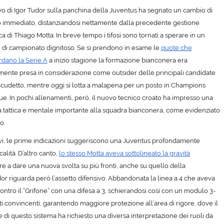
vo di
Igor Tudor
sulla panchina della Juventus ha segnato un cambio di
 immediato, distanziandosi nettamente dalla precedente gestione
ca di
Thiago Motta
. In breve tempo i tifosi sono tornati a sperare in un
e di campionato dignitoso. Se si prendono in esame le
quote che
rdano la Serie A
a inizio stagione la formazione bianconera era
mente presa in considerazione come outsider delle principali candidate
Scudetto, mentre oggi si lotta a malapena per un posto in Champions
e. In pochi allenamenti, però, il nuovo tecnico croato ha impresso una
a tattica e mentale importante alla squadra bianconera, come evidenziato
o.
ivi, le prime indicazioni suggeriscono una Juventus profondamente
alità. D’altro canto,
lo stesso Motta aveva sottolineato la gravità
e a dare una nuova svolta su più fronti, anche su quello della
or riguarda però l’assetto difensivo. Abbandonata la linea a 4 che aveva
contro il “Grifone” con una
difesa a 3
, schierandosi così con un modulo 3-
ati convincenti, garantendo maggiore protezione all’area di rigore, dove il
ne di questo sistema ha richiesto una diversa interpretazione dei ruoli da