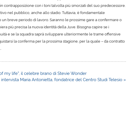
 in contrapposizione con i toni talvolta più smorzati del suo predecessore.
ivo nel pubblico, anche allo stadio. Tuttavia, è fondamentale
opo un breve periodo di lavoro. Saranno le prossime gare a confermare o
niera più precisa la nuova identità della Juve. Bisogna capire se i
ità e se la squadra saprà sviluppare ulteriormente le trame offensive
uistarsi la conferma per la prossima stagione, per la quale – da contratto
…
f my life”, il celebre brano di Stevie Wonder
intervista Maria Antonietta, fondatrice del Centro Studi Telesio »