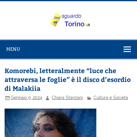
Salta
al
contenuto
Uno sguardo
Alla scoperta di Torino e del Piemonte
su Torino
MENU
Komorebi, letteralmente “luce che
attraversa le foglie” è il disco d’esordio
di Malakiia
Gennaio 9, 2024
Chiara Stanzani
Cultura e Società