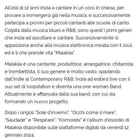
All’età di 12 anni inizia a cantare in un coro in chiesa, per
provare a immergersi già nella musica, e successivamente
partecipa a provini per piccoli cantanti alle scuole di canto.
Colpita dalla musica blues e R&B, sono questi i primi generi
che inizia ad ascoltare e cantare. Successivamente si
appassiona anche alla musica elettronica mixata con il soul,
ed è lì che prende vita “Malakiia”.
Malakiia è una cantante, produttrice, arrangiatrice, chitarrista
e trombettista. Il suo genere è molto vasto, spaziando
dall’Indie al Contemporany R&B. Inizia ad esibirsi live con il
suo set di loopstation e diventa una one woman Band.
Attualmente è affiancata dalla sua band, con cui sta
formando un nuovo progetto.
Dopo i singoli “Sole d’inverno”, “Occhi come il mare”,
“Saudade” e “Respirare”, “Komorebi” è l’album d’esordio di
Malakiia disponibile sulle piattaforme digitali da venerdì 12
gennaio 2024.