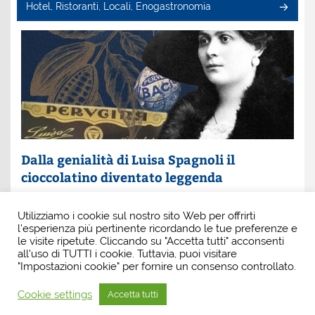
Hotel, Ristoranti, Locali, Enogastronomia
Dalla genialità di Luisa Spagnoli il
cioccolatino diventato leggenda
Un nome che profuma di eleganza e innovazione: Luisa
Utilizziamo i cookie sul nostro sito Web per offrirti
Spagnoli. È lei la donna che, con intuito e coraggio, ha
l'esperienza più pertinente ricordando le tue preferenze e
scritto una pagina indimenticabile della
le visite ripetute. Cliccando su "Accetta tutti" acconsenti
all'uso di TUTTI i cookie. Tuttavia, puoi visitare
"Impostazioni cookie" per fornire un consenso controllato.
Cookie settings
Accetta tutti
Tema WordPress: Smartline di ThemeZee.