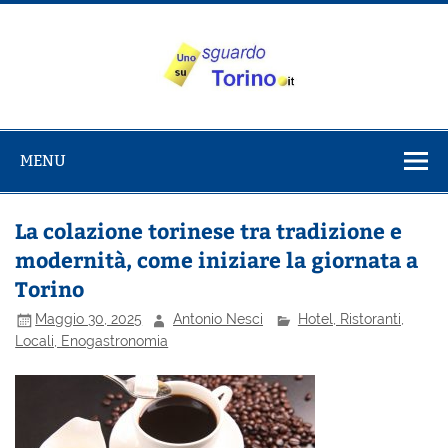
Salta
al
contenuto
Uno sguardo
Alla scoperta di Torino e del Piemonte
su Torino
MENU
La colazione torinese tra tradizione e
modernità, come iniziare la giornata a
Torino
Maggio 30, 2025
Antonio Nesci
Hotel, Ristoranti,
Locali, Enogastronomia