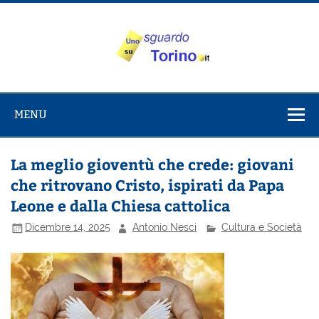
Salta
al
contenuto
Uno sguardo
Alla scoperta di Torino e del Piemonte
su Torino
MENU
La meglio gioventù che crede: giovani
che ritrovano Cristo, ispirati da Papa
Leone e dalla Chiesa cattolica
Dicembre 14, 2025
Antonio Nesci
Cultura e Società