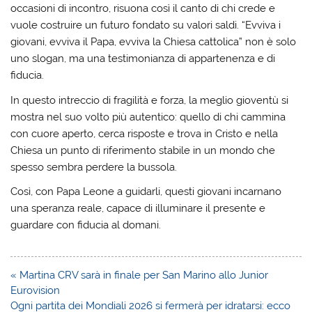
occasioni di incontro, risuona così il canto di chi crede e
vuole costruire un futuro fondato su valori saldi. “Evviva i
giovani, evviva il Papa, evviva la Chiesa cattolica” non è solo
uno slogan, ma una testimonianza di appartenenza e di
fiducia.
In questo intreccio di fragilità e forza, la meglio gioventù si
mostra nel suo volto più autentico: quello di chi cammina
con cuore aperto, cerca risposte e trova in Cristo e nella
Chiesa un punto di riferimento stabile in un mondo che
spesso sembra perdere la bussola.
Così, con Papa Leone a guidarli, questi giovani incarnano
una speranza reale, capace di illuminare il presente e
guardare con fiducia al domani.
Navigazione
« Martina CRV sarà in finale per San Marino allo Junior
articoli
Eurovision
Ogni partita dei Mondiali 2026 si fermerà per idratarsi: ecco