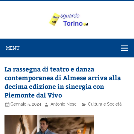
Salta
al
contenuto
Uno sguardo
Alla scoperta di Torino e del Piemonte
su Torino
MENU
La rassegna di teatro e danza
contemporanea di Almese arriva alla
decima edizione in sinergia con
Piemonte dal Vivo
Gennaio 5, 2024
Antonio Nesci
Cultura e Società