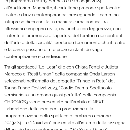
In programma tra il 13 gennaio e l’11maggio 2024
all’Auditorium Magnetto, il cartellone propone spettacoli di
teatro e danza contemporanea, proseguendo il cammino
intrapreso dieci anni fa, in maniera camaleontica, tra
riflessioni e impegno civile, ma anche con leggerezza, con
l’intento di promuovere l’apertura del territorio nei confronti
dell’arte e della socialità, credendo fermamente che il teatro
e la danza possano offrire preziosi istanti di svago,
contemplazione e condivisione.
Tra gli spettacoli “Lei Lear” di e con Chiara Fenizi e Julieta
Marocco e “Resti Umani” della compagnia Onda Larsen
selezionati nell’ambito del progetto “Fringe in Rete” del
Torino Fringe Festival 2023, “Cardio Drama. Spettacolo
semiserio su un organo quasi perfetto” della compagnia
CHRONOS3 viene presentato nell’ambito di NEXT –
Laboratorio delle idee per la produzione e la
programmazione dello spettacolo lombardo edizione
2023/24 – e “Davidson” presentato all’interno della rassegna
diffusa di danza contemporanea “We Speak Dance”.