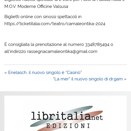
M.O.V. Moderne Officine Valsusa
Biglietti online con sinossi spettacoli in
https://ticketitalia.com/teatro/camaleontika-2024
È consigliata la prenotazione al numero 3348785494 o
all’indirizzo rassegnacamaleontika@gmail.com
Navigazione
« Enelasch, il nuovo singolo è “Casinò”
articoli
“La mer” il nuovo singolo di dr.gam »