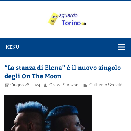
Salta
al
contenuto
Uno sguardo
Alla scoperta di Torino e del Piemonte
su Torino
MENU
“La stanza di Elena” è il nuovo singolo
degli On The Moon
Giugno 26, 2024
Chiara Stanzani
Cultura e Società