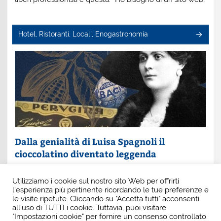
Hotel, Ristoranti, Locali, Enogastronomia
Dalla genialità di Luisa Spagnoli il
cioccolatino diventato leggenda
Un nome che profuma di eleganza e innovazione: Luisa
Utilizziamo i cookie sul nostro sito Web per offrirti
Spagnoli. È lei la donna che, con intuito e coraggio, ha
l'esperienza più pertinente ricordando le tue preferenze e
scritto una pagina indimenticabile della
le visite ripetute. Cliccando su "Accetta tutti" acconsenti
all'uso di TUTTI i cookie. Tuttavia, puoi visitare
"Impostazioni cookie" per fornire un consenso controllato.