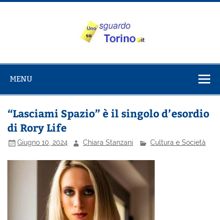
Salta
al
contenuto
Uno sguardo
Alla scoperta di Torino e del Piemonte
su Torino
MENU
“Lasciami Spazio” è il singolo d’esordio
di Rory Life
Giugno 10, 2024
Chiara Stanzani
Cultura e Società