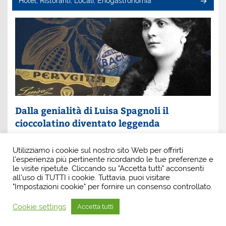
Hotel, Ristoranti, Locali, Enogastronomia
Dalla genialità di Luisa Spagnoli il
cioccolatino diventato leggenda
Un nome che profuma di eleganza e innovazione: Luisa
Utilizziamo i cookie sul nostro sito Web per offrirti
Spagnoli. È lei la donna che, con intuito e coraggio, ha
l'esperienza più pertinente ricordando le tue preferenze e
scritto una pagina indimenticabile della
le visite ripetute. Cliccando su "Accetta tutti" acconsenti
all'uso di TUTTI i cookie. Tuttavia, puoi visitare
"Impostazioni cookie" per fornire un consenso controllato.
Cookie settings
Accetta tutti
Tema WordPress: Smartline di ThemeZee.