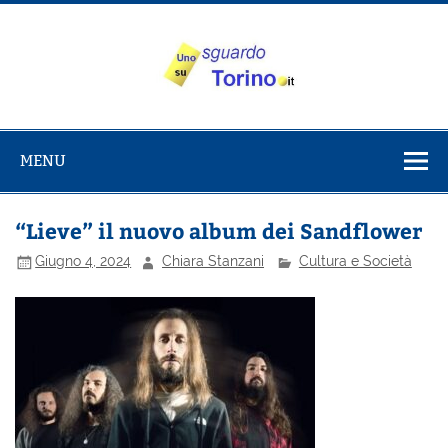
Salta
al
contenuto
Uno sguardo
Alla scoperta di Torino e del Piemonte
su Torino
MENU
“Lieve” il nuovo album dei Sandflower
Giugno 4, 2024
Chiara Stanzani
Cultura e Società