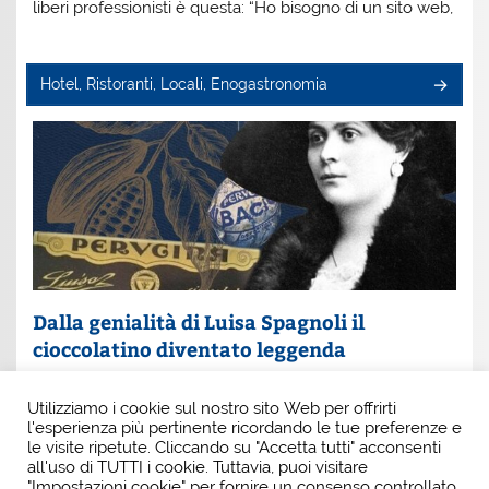
liberi professionisti è questa: “Ho bisogno di un sito web,
Hotel, Ristoranti, Locali, Enogastronomia
Dalla genialità di Luisa Spagnoli il
cioccolatino diventato leggenda
Un nome che profuma di eleganza e innovazione: Luisa
Utilizziamo i cookie sul nostro sito Web per offrirti
Spagnoli. È lei la donna che, con intuito e coraggio, ha
l'esperienza più pertinente ricordando le tue preferenze e
scritto una pagina indimenticabile della
le visite ripetute. Cliccando su "Accetta tutti" acconsenti
all'uso di TUTTI i cookie. Tuttavia, puoi visitare
"Impostazioni cookie" per fornire un consenso controllato.