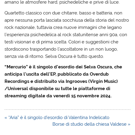
amano le atmosfere hard, psichedeliche e prive di luce.
Quartetto classico con due chitarre, basso e batteria, non
apre nessuna porta lasciata socchiusa della storia del nostro
rock nazionale, tuttavia crea nuove immagini che legano
l’esperienza psichedelica al rock statunitense anni 90a, con
testi visionari e di prima scelta. Colori e suggestioni che
stordiscono trasportando l’ascoltatore in un non luogo,
senza via di ritorno. Selva Oscura è tutto questo.
“Mercurio” è il singolo d’esordio dei Selva Oscura, che
anticipa l’uscita dell’EP, pubblicato da Overdub
Recordings e distribuito via Ingrooves (Virgin Music)
/Universal disponibile su tutte le piattaforme di
streaming digitale da venerdì 15 novembre 2024.
Navigazione
« “Aria” è il singolo d’esordio di Valentina Indelicato
articoli
Borse di studio della chiesa Valdese »