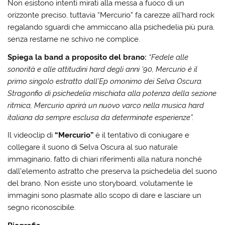
Non esistono intenti mirati alla messa a fuoco di un
orizzonte preciso, tuttavia “Mercurio” fa carezze all’hard rock
regalando sguardi che ammiccano alla psichedelia più pura,
senza restarne ne schivo ne complice.
Spiega la band a proposito del brano:
“Fedele alle
sonorità e alle attitudini hard degli anni ‘90, Mercurio è il
primo singolo estratto dall’Ep omonimo dei Selva Oscura.
Stragonfio di psichedelia mischiata alla potenza della sezione
ritmica, Mercurio aprirà un nuovo varco nella musica hard
italiana da sempre esclusa da determinate esperienze”.
Il videoclip di
“Mercurio”
è il tentativo di coniugare e
collegare il suono di Selva Oscura al suo naturale
immaginario, fatto di chiari riferimenti alla natura nonché
dall’elemento astratto che preserva la psichedelia del suono
del brano. Non esiste uno storyboard, volutamente le
immagini sono plasmate allo scopo di dare e lasciare un
segno riconoscibile.