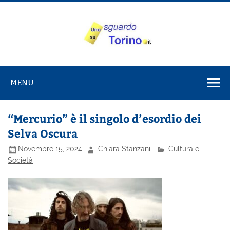
Salta
al
contenuto
Uno sguardo
Alla scoperta di Torino e del Piemonte
su Torino
MENU
“Mercurio” è il singolo d’esordio dei
Selva Oscura
Novembre 15, 2024
Chiara Stanzani
Cultura e
Società