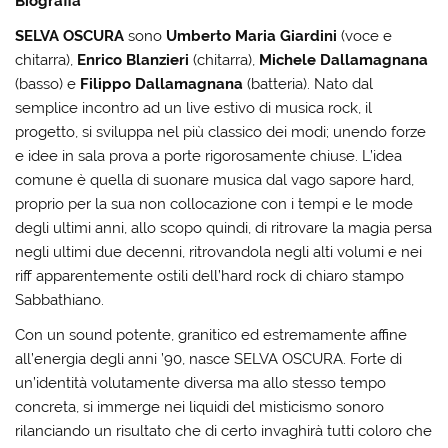
Biografia
SELVA OSCURA
sono
Umberto Maria Giardini
(voce e
chitarra),
Enrico Blanzieri
(chitarra),
Michele Dallamagnana
(basso) e
Filippo Dallamagnana
(batteria). Nato dal
semplice incontro ad un live estivo di musica rock, il
progetto, si sviluppa nel più classico dei modi; unendo forze
e idee in sala prova a porte rigorosamente chiuse. L’idea
comune è quella di suonare musica dal vago sapore hard,
proprio per la sua non collocazione con i tempi e le mode
degli ultimi anni, allo scopo quindi, di ritrovare la magia persa
negli ultimi due decenni, ritrovandola negli alti volumi e nei
riff apparentemente ostili dell’hard rock di chiaro stampo
Sabbathiano.
Con un sound potente, granitico ed estremamente affine
all’energia degli anni ’90, nasce SELVA OSCURA. Forte di
un’identità volutamente diversa ma allo stesso tempo
concreta, si immerge nei liquidi del misticismo sonoro
rilanciando un risultato che di certo invaghirà tutti coloro che