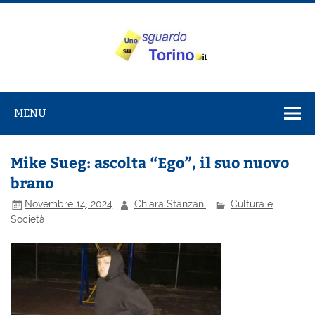
Salta
al
contenuto
Uno sguardo
Alla scoperta di Torino e del Piemonte
su Torino
MENU
Mike Sueg: ascolta “Ego”, il suo nuovo
brano
Novembre 14, 2024
Chiara Stanzani
Cultura e
Società