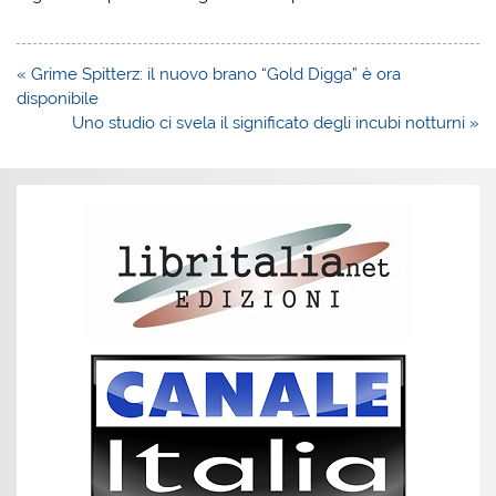
Navigazione
« Grime Spitterz: il nuovo brano “Gold Digga” è ora
articoli
disponibile
Uno studio ci svela il significato degli incubi notturni »