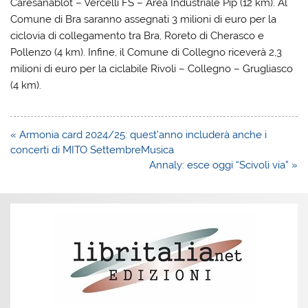
Caresanablot – Vercelli FS – Area Industriale Pip (12 km). Al
Comune di Bra saranno assegnati 3 milioni di euro per la
ciclovia di collegamento tra Bra, Roreto di Cherasco e
Pollenzo (4 km). Infine, il Comune di Collegno riceverà 2,3
milioni di euro per la ciclabile Rivoli – Collegno – Grugliasco
(4 km).
Navigazione
« Armonia card 2024/25: quest’anno includerà anche i
articoli
concerti di MITO SettembreMusica
Annaly: esce oggi “Scivoli via” »