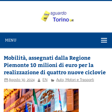
Salta
al
contenuto
Uno sguardo
Alla scoperta di Torino e del Piemonte
su Torino
MENU
Mobilità, assegnati dalla Regione
Piemonte 10 milioni di euro per la
realizzazione di quattro nuove ciclovie
Agosto 30, 2024
EN
Auto, Motori e Trasporti