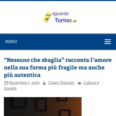
Salta
al
contenuto
Uno sguardo
Alla scoperta di Torino e del Piemonte
su Torino
MENU
“Nessuno che sbaglia” racconta l’amore
nella sua forma più fragile ma anche
più autentica
Novembre 5, 2025
Chiara Stanzani
Cultura e
Società