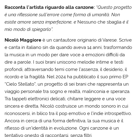
Racconta l’artista riguardo alla canzone:
“
Questo progetto
è una riflessione sull’errore come forma di umanità. Non
esiste amore senza imperfezione, e
Nessuno che sbaglia
è il
mio modo di spiegarlo”.
Nicolò Maggiore
è un cantautore originario di Varese. Scrive
e canta in italiano sin da quando aveva 14 anni, trasformando
la musica in un modo per dare voce a emozioni difficili da
dire a parole. I suoi brani uniscono melodie intime e testi
profondi, attraversando temi come l’assenza, il desiderio, il
ricordo e la fragilità. Nel 2024 ha pubblicato il suo primo EP
“Cielo Stellato”, un progetto di sei brani che rappresenta un
viaggio personale tra sogno e realtà, malinconia e speranza.
Tra tappeti elettronici delicati, chitarre leggere e una voce
sincera e diretta, Nicolò costruisce un mondo sonoro in cui
riconoscersi, in bilico tra il pop emotivo e l’indie introspettivo.
Ancora in cerca di una forma definitiva, la sua musica è il
riflesso di un’identità in evoluzione. Ogni canzone è un
tentativo onesto di raccontarsi, senza filtri.