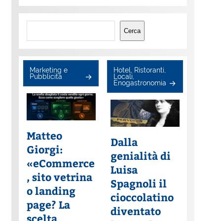
Cerca
Cerca
Marketing e
Hotel, Ristoranti,
Pubblicità
Locali,
Enogastronomia
Matteo
Dalla
Giorgi:
genialità di
«eCommerce
Luisa
, sito vetrina
Spagnoli il
o landing
cioccolatino
page? La
diventato
scelta