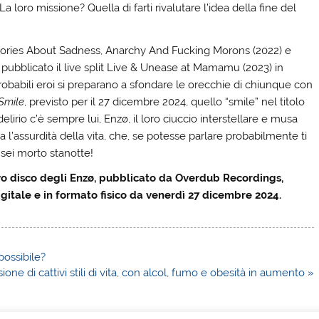
 loro missione? Quella di farti rivalutare l’idea della fine del
.
Stories About Sadness, Anarchy And Fucking Morons (2022) e
pubblicato il live split Live & Unease at Mamamu (2023) in
obabili eroi si preparano a sfondare le orecchie di chiunque con
Smile
, previsto per il 27 dicembre 2024, quello “smile” nel titolo
lirio c’è sempre lui, Enzø, il loro ciuccio interstellare e musa
a l’assurdità della vita, che, se potesse parlare probabilmente ti
sei morto stanotte!
vo disco degli Enzø, pubblicato da Overdub Recordings,
igitale e in formato fisico da venerdì 27 dicembre 2024.
possibile?
sione di cattivi stili di vita, con alcol, fumo e obesità in aumento »