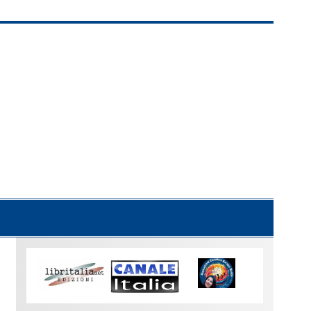
Uno
sguardo
su
Torino