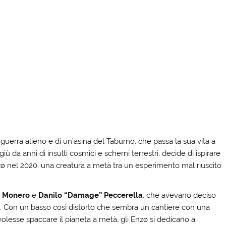
 guerra alieno e di un’asina del Taburno, che passa la sua vita a
giù da anni di insulti cosmici e scherni terrestri, decide di ispirare
ø nel 2020, una creatura a metà tra un esperimento mal riuscito
 Monero
e
Danilo “Damage” Peccerella
, che avevano deciso
e. Con un basso così distorto che sembra un cantiere con una
volesse spaccare il pianeta a metà, gli Enzø si dedicano a