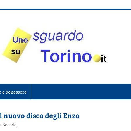
onte
o e benessere
l nuovo disco degli Enzo
e Società