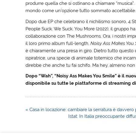
produrre quella che si ostinano a chiamare “musica”. La
mondo come un’opzione tutto sommato accettabile
Dopo due EP che celebrano il nichilismo sonoro, 4 
People Suck. We Suck. You More (2022), il gruppo ha 
collaborazione con The Mushrooms. Ora, i nostri impr
il loro primo album full-length,
Noisy Ass Makes You 
è chiaramente una presa in giro. Dietro tutto questo de
ispiratrice, una specie di animale totemico che incarn
direbbe che anche tu fai schifo. Ma hey, almeno non 
Dopo “Wah”, “Noisy Ass Makes You Smile” è il nuo
disponibile su tutte le piattaforme di streaming d
Navigazione
« Casa in locazione: cambiare la serratura è davvero 
articoli
Istat: In Italia preoccupante diffu