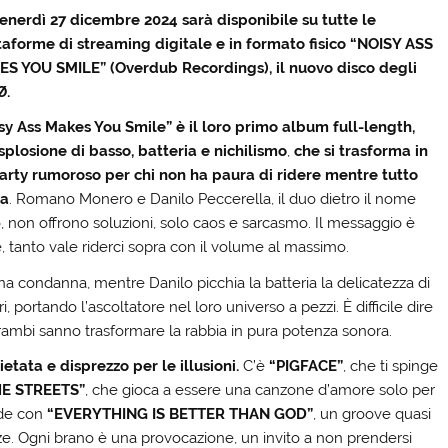
enerdì 27 dicembre 2024 sarà disponibile su tutte le
taforme di streaming digitale e in formato fisico “NOISY ASS
S YOU SMILE” (Overdub Recordings), il nuovo disco degli
Ø.
sy Ass Makes You Smile” è il loro primo album full-length,
splosione di basso, batteria e nichilismo
,
che si trasforma in
arty rumoroso per chi non ha paura di ridere mentre tutto
la
. Romano Monero e Danilo Peccerella, il duo dietro il nome
, non offrono soluzioni, solo caos e sarcasmo. Il messaggio è
, tanto vale riderci sopra con il volume al massimo.
 condanna, mentre Danilo picchia la batteria la delicatezza di
, portando l’ascoltatore nel loro universo a pezzi. È difficile dire
trambi sanno trasformare la rabbia in pura potenza sonora.
etata e disprezzo per le illusioni.
C’è
“PIGFACE”
, che ti spinge
HE STREETS”
, che gioca a essere una canzone d’amore solo per
ude con
“EVERYTHING IS BETTER THAN GOD”
, un groove quasi
e. Ogni brano è una provocazione, un invito a non prendersi