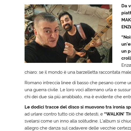
Da v
piat
MAKE
ENZ
“Noi
un’e
un p
crol
Enzø
chiaro: se il mondo è una barzelletta raccontata male
Romano intreccia linee di basso che pesano come una
una guerra civile. Le loro voci alternano urla e sussurri
chi dei due sia più arrabbiato, ma è evidente che en
Le dodici tracce del disco si muovono tra ironia spi
ad urlare contro tutto ciò che detesti, e
“WALKIN’ T
svelarsi come un inno alla solitudine. L’album si chi
allegro che danza sul cadavere delle vecchie certezz