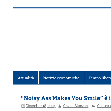
Salta
al
contenuto
Alla scoperta di Torino e del Piem
Attualità
Notizie economiche
Tempo liber
“Noisy Ass Makes You Smile” è i
Dicembre 18, 2024
Chiara Stanzani
Cultura 