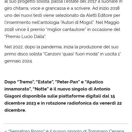
al suo progetto solista, passa l’estate del 2017 a suonare in
giro chitarra, voce e grancassa e a scrivere. Ad inizio 2018
uno dei nuovi testi viene selezionato da Aletti Editore per
l’inserimento nell’antologia “Autori di Mogol”. Nel Maggio
2018 vince il premio “miglior cantautore” in occasione del
“Premio Lucio Dalla”.
Nel 2022, dopo la pandemia, inizia la produzione del suo
primo disco solista “Canzoni ‘quasi’ fuori moda” in uscita 1°
gennaio 2024.
Dopo “Tremo”, “Estate”, “Peter-Pan” e “Apatico
innamorato”, “Notte” è il nuovo singolo di Antonio
Giagoni disponibile sulle piattaforme digitali dal 15
dicembre 2023 e in rotazione radiofonica da venerdì 22
dicembre.
Navigazione
« “Semaforo Rosso” è il nuovo singolo di Tommaso Cesana