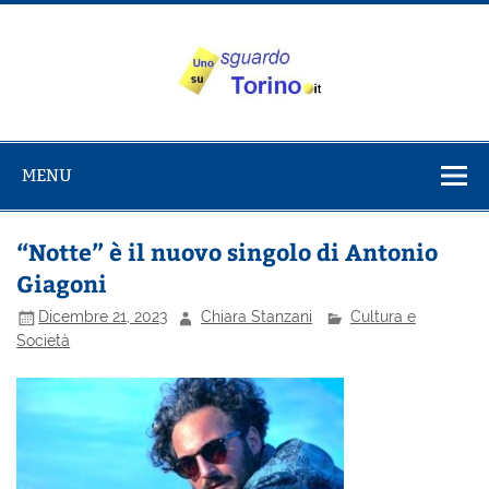
Salta
al
contenuto
Uno sguardo
Alla scoperta di Torino e del Piemonte
su Torino
MENU
“Notte” è il nuovo singolo di Antonio
Giagoni
Dicembre 21, 2023
Chiara Stanzani
Cultura e
Società