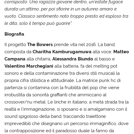
corrisposto. Una ragazza giovane dentro, un’estate fugace
durata un attimo, per poi sfiorire in un autunno amaro e
vuoto. Classico sentimento nato troppo presto ed esploso tra
le dita, solo il tempo può guarire”.
Biografia
Il progetto
The Bowers
prende vita nel 2016. La band,
composta da
Charitha Kamburugamuwa
alla voce,
Matteo
Campana
alla chitarra,
Alessandra Biundo
al basso e
Valentino Marchegiani
alla batteria, fa del melting pot
sonoro e della contaminazione tra diversi stili musicali la
propria cifra stilistica e attitudinale. La matrice punk hc di
partenza si contamina con la fruibilità del pop che viene
irrobustita da sonorità graffianti che ammiccano al
crossover/nu metal. Le liriche in italiano, a metà strada tra la
realtà e l’immaginazione, si sposano e si amalgamano con il
sound spigoloso della band, tracciando traiettorie
imprevedibili che disegnano un percorso immaginifico, dove
la contrapposizione ed il paradosso duale la fanno da