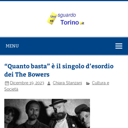
Salta
al
contenuto
Uno sguardo
Alla scoperta di Torino e del Piemonte
su Torino
MENU
“Quanto basta” è il singolo d’esordio
dei The Bowers
Dicembre 19, 2023
Chiara Stanzani
Cultura e
Società