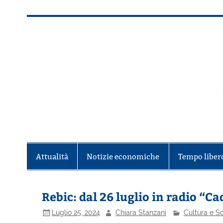
Salta
al
contenuto
Alla scoperta di Torino e del Piem
Attualità
Notizie economiche
Tempo liber
Rebic: dal 26 luglio in radio “Ca
Luglio 25, 2024
Chiara Stanzani
Cultura e S