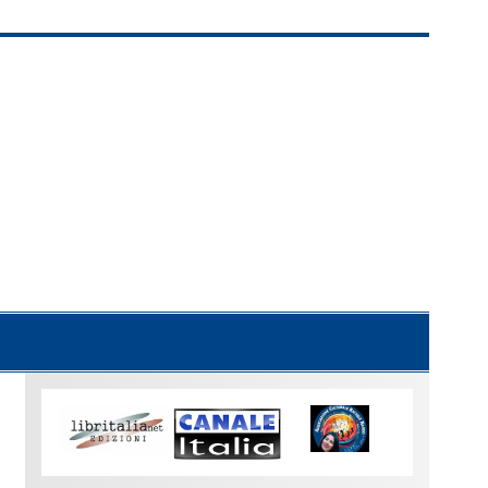
Uno
sguardo
su
Torino