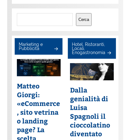
Cerca
Cerca
Marketing e
Hotel, Ristoranti,
Pubblicità
Locali,
Enogastronomia
Matteo
Dalla
Giorgi:
genialità di
«eCommerce
Luisa
, sito vetrina
Spagnoli il
o landing
cioccolatino
page? La
diventato
scelta