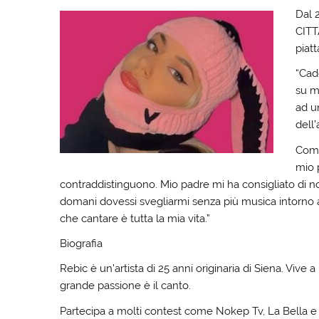
Dal 
CITTÀ
piatt
“Cad
su m
ad u
dell’
Comme
mio 
contraddistinguono. Mio padre mi ha consigliato di n
domani dovessi svegliarmi senza più musica intorno 
che cantare è tutta la mia vita.”
Biografia
Rebic è un’artista di 25 anni originaria di Siena. Vive
grande passione è il canto.
Partecipa a molti contest come Nokep Tv, La Bella e l