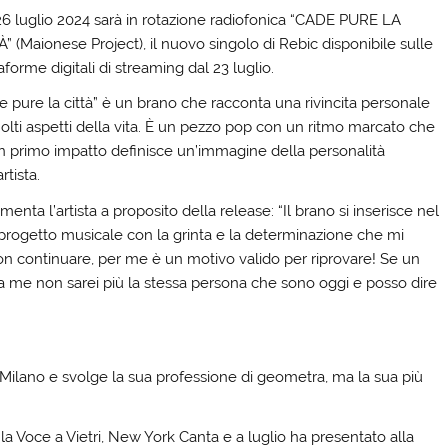
26 luglio 2024 sarà in rotazione radiofonica “CADE PURE LA
” (Maionese Project), il nuovo singolo di Rebic disponibile sulle
aforme digitali di streaming dal 23 luglio.
e pure la città” è un brano che racconta una rivincita personale
olti aspetti della vita. È un pezzo pop con un ritmo marcato che
n primo impatto definisce un’immagine della personalità
artista.
nta l’artista a proposito della release: “Il brano si inserisce nel
progetto musicale con la grinta e la determinazione che mi
on continuare, per me è un motivo valido per riprovare! Se un
a me non sarei più la stessa persona che sono oggi e posso dire
 a Milano e svolge la sua professione di geometra, ma la sua più
a Voce a Vietri, New York Canta e a luglio ha presentato alla