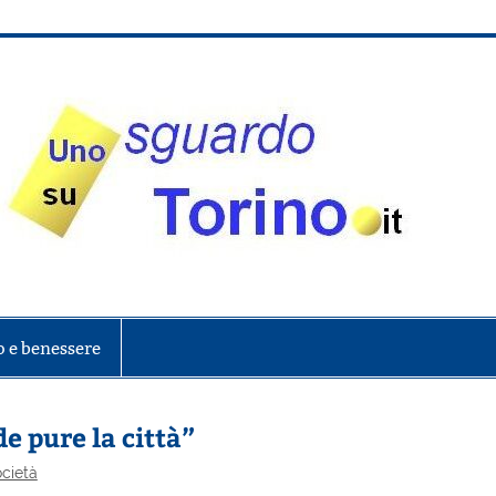
onte
o e benessere
de pure la città”
ocietà