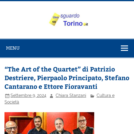
Salta
al
contenuto
Uno sguardo
Alla scoperta di Torino e del Piemonte
su Torino
MENU
“The Art of the Quartet” di Patrizio
Destriere, Pierpaolo Principato, Stefano
Cantarano e Ettore Fioravanti
Settembre 9, 2024
Chiara Stanzani
Cultura e
Società