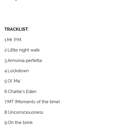
TRACKLIST:
1.Mr. P.M.
2.Little night walk
3.Armonia perfetta
4.Lockdown
5.Oi’ Ma’
6.Charlie’s Eden
7.MT (Moments of the time)
8.Unconsciousness
9.On the brink