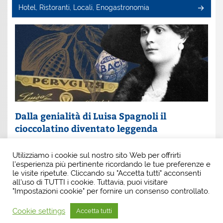
Hotel, Ristoranti, Locali, Enogastronomia
Dalla genialità di Luisa Spagnoli il
cioccolatino diventato leggenda
Un nome che profuma di eleganza e innovazione: Luisa
Utilizziamo i cookie sul nostro sito Web per offrirti
Spagnoli. È lei la donna che, con intuito e coraggio, ha
l'esperienza più pertinente ricordando le tue preferenze e
scritto una pagina indimenticabile della
le visite ripetute. Cliccando su "Accetta tutti" acconsenti
all'uso di TUTTI i cookie. Tuttavia, puoi visitare
"Impostazioni cookie" per fornire un consenso controllato.
Cookie settings
Accetta tutti
Tema WordPress: Smartline di ThemeZee.