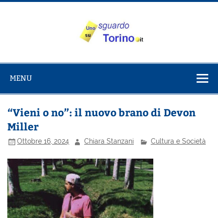
Salta
al
contenuto
Uno sguardo
Alla scoperta di Torino e del Piemonte
su Torino
MENU
“Vieni o no”: il nuovo brano di Devon
Miller
Ottobre 16, 2024
Chiara Stanzani
Cultura e Società