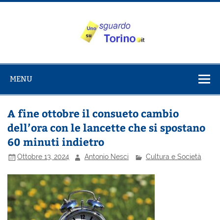
Salta
al
contenuto
Uno sguardo
Alla scoperta di Torino e del Piemonte
su Torino
MENU
A fine ottobre il consueto cambio
dell’ora con le lancette che si spostano
60 minuti indietro
Ottobre 13, 2024
Antonio Nesci
Cultura e Società