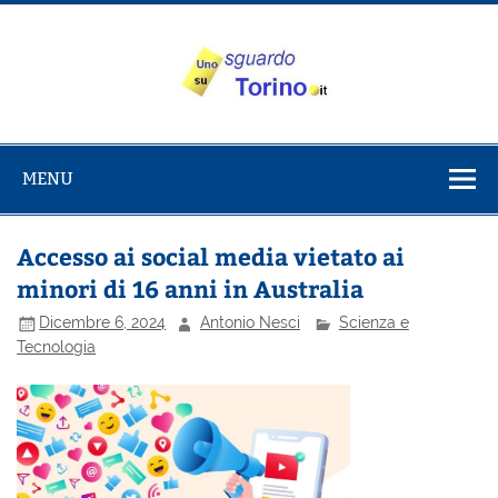
Salta
al
contenuto
Uno sguardo
Alla scoperta di Torino e del Piemonte
su Torino
MENU
Accesso ai social media vietato ai
minori di 16 anni in Australia
Dicembre 6, 2024
Antonio Nesci
Scienza e
Tecnologia