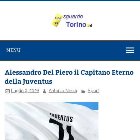
Salta
al
contenuto
Uno sguardo
Alla scoperta di Torino e del Piemonte
su Torino
MENU
Alessandro Del Piero il Capitano Eterno
della Juventus
Luglio 9, 2026
Antonio Nesci
Sport