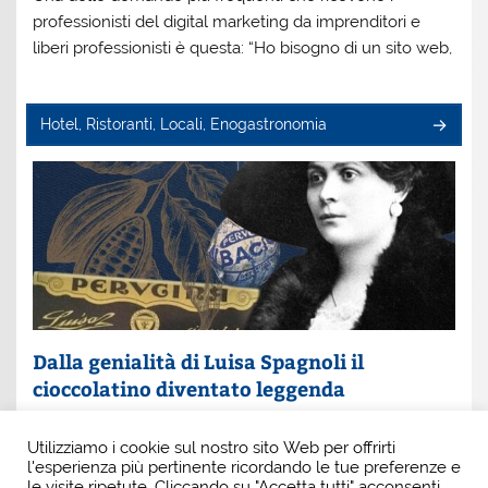
professionisti del digital marketing da imprenditori e
liberi professionisti è questa: “Ho bisogno di un sito web,
Hotel, Ristoranti, Locali, Enogastronomia
Dalla genialità di Luisa Spagnoli il
cioccolatino diventato leggenda
Un nome che profuma di eleganza e innovazione: Luisa
Utilizziamo i cookie sul nostro sito Web per offrirti
Spagnoli. È lei la donna che, con intuito e coraggio, ha
l'esperienza più pertinente ricordando le tue preferenze e
scritto una pagina indimenticabile della
le visite ripetute. Cliccando su "Accetta tutti" acconsenti