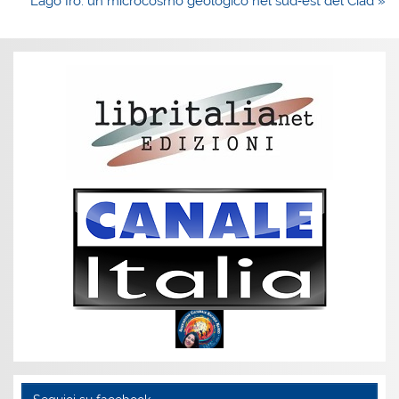
Lago Iro: un microcosmo geologico nel sud‑est del Ciad »